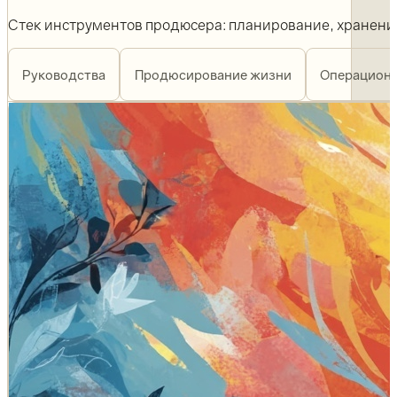
Стек инструментов продюсера: планирование, хранение 
Руководства
Продюсирование жизни
Операционк