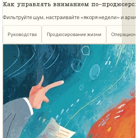
Как управлять вниманием по-продюсерски:
Фильтруйте шум, настраивайте «якоря недели» и архит
Руководства
Продюсирование жизни
Операционк