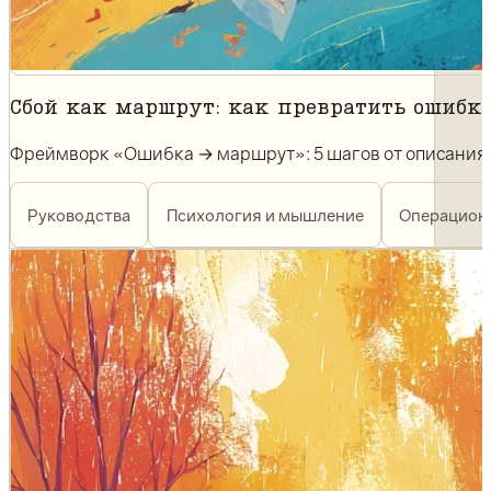
Сбой как маршрут: как превратить ошибк
Фреймворк «Ошибка → маршрут»: 5 шагов от описания п
Руководства
Психология и мышление
Операцион