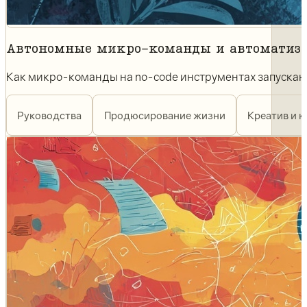
Автономные микро-команды и автоматиз
Как микро-команды на no-code инструментах запускают п
Руководства
Продюсирование жизни
Креатив и к