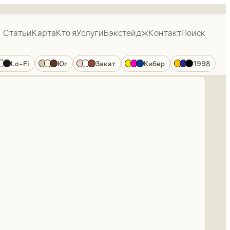
Статьи
Карта
Кто я
Услуги
Бэкстейдж
Контакт
Поиск
Lo-Fi
Юг
Закат
Кибер
1998