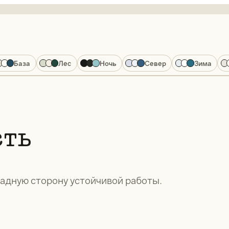
База
Лес
Ночь
Север
Зима
сть
ладную сторону устойчивой работы.