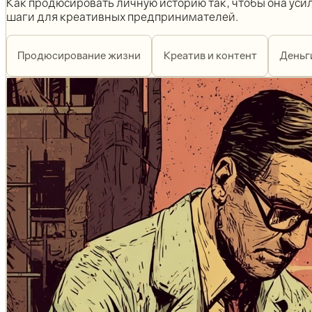
Как продюсировать личную историю так, чтобы она уси
шаги для креативных предпринимателей.
Продюсирование жизни
Креатив и контент
Деньг