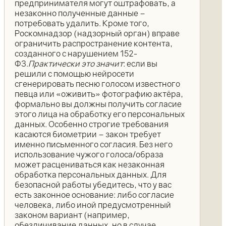
предпринимателя могут оштрафовать, а
незаконно полученные данные –
потребовать удалить. Кроме того,
Роскомнадзор (надзорный орган) вправе
ограничить распространение контента,
созданного с нарушением 152-
ФЗ.
Практически это значит
: если вы
решили с помощью нейросети
сгенерировать песню голосом известного
певца или «оживить» фотографию актёра,
формально вы должны получить согласие
этого лица на обработку его персональных
данных. Особенно строгие требования
касаются биометрии – закон требует
именно письменного согласия. Без него
использование чужого голоса/образа
может расцениваться как незаконная
обработка персональных данных. Для
безопасной работы убедитесь, что у вас
есть законное основание: либо согласие
человека, либо иной предусмотренный
законом вариант (например,
обезличивание данных, но в случае