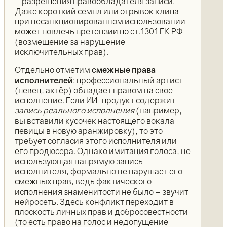
– разрешения правообладателя записи.
Даже короткий семпл или отрывок клипа
при несанкционированном использовании
может повлечь претензии по ст.1301 ГК РФ
(возмещение за нарушение
исключительных прав).
Отдельно отметим
смежные права
исполнителей
: профессиональный артист
(певец, актёр) обладает правом на свое
исполнение. Если ИИ-продукт содержит
запись реального исполнения
(например,
вы вставили кусочек настоящего вокала
певицы в новую аранжировку), то это
требует согласия этого исполнителя или
его продюсера. Однако имитация голоса, не
использующая напрямую запись
исполнителя, формально не нарушает его
смежных прав, ведь фактического
исполнения знаменитости не было – звучит
нейросеть. Здесь конфликт переходит в
плоскость личных прав и добросовестности
(то есть право на голос и недопущение