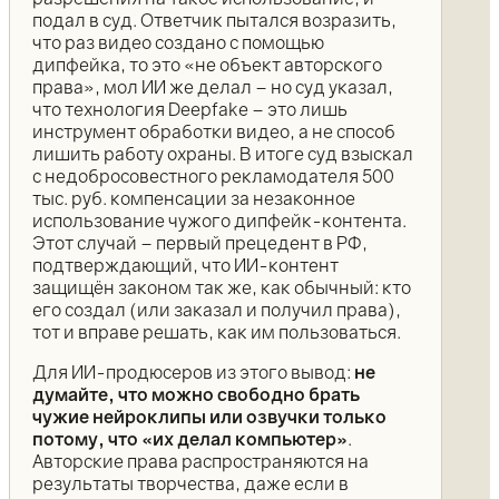
подал в суд. Ответчик пытался возразить,
что раз видео создано с помощью
дипфейка, то это «не объект авторского
права», мол ИИ же делал – но суд указал,
что технология Deepfake – это лишь
инструмент обработки видео, а не способ
лишить работу охраны. В итоге суд взыскал
с недобросовестного рекламодателя 500
тыс. руб. компенсации за незаконное
использование чужого дипфейк-контента.
Этот случай – первый прецедент в РФ,
подтверждающий, что ИИ-контент
защищён законом так же, как обычный: кто
его создал (или заказал и получил права),
тот и вправе решать, как им пользоваться.
Для ИИ-продюсеров из этого вывод:
не
думайте, что можно свободно брать
чужие нейроклипы или озвучки только
потому, что «их делал компьютер»
.
Авторские права распространяются на
результаты творчества, даже если в