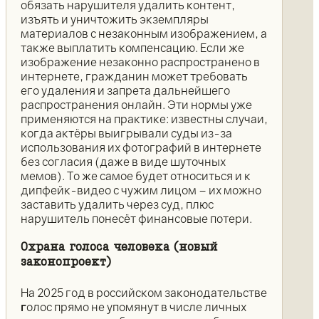
обязать нарушителя удалить контент,
изъять и уничтожить экземпляры
материалов с незаконным изображением, а
также выплатить компенсацию. Если же
изображение незаконно распространено в
интернете, гражданин может требовать
его удаления и запрета дальнейшего
распространения онлайн. Эти нормы уже
применяются на практике: известны случаи,
когда актёры выигрывали суды из-за
использования их фотографий в интернете
без согласия (даже в виде шуточных
мемов). То же самое будет относиться и к
дипфейк-видео с чужим лицом – их можно
заставить удалить через суд, плюс
нарушитель понесёт финансовые потери.
Охрана голоса человека (новый
законопроект)
На 2025 год в российском законодательстве
г
олос прямо не упомянут в числе личных