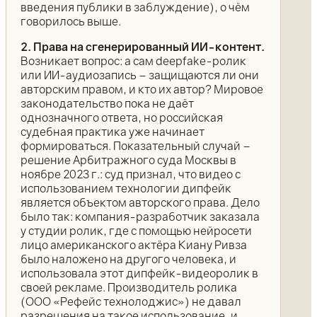
введения публики в заблуждение), о чём
говорилось выше.
2. Права на сгенерированный ИИ-контент.
Возникает вопрос: а сам deepfake-ролик
или ИИ-аудиозапись – защищаются ли они
авторским правом, и кто их автор? Мировое
законодательство пока не даёт
однозначного ответа, но российская
судебная практика уже начинает
формироваться. Показательный случай –
решение Арбитражного суда Москвы в
ноябре 2023 г.: суд признал, что видео с
использованием технологии дипфейк
является объектом авторского права. Дело
было так: компания-разработчик заказала
у студии ролик, где с помощью нейросети
лицо американского актёра Киану Ривза
было наложено на другого человека, и
использовала этот дипфейк-видеоролик в
своей рекламе. Производитель ролика
(ООО «Рефейс технолоджис») не давал
разрешения на такое использование, и