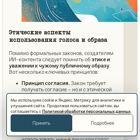
Этические аспекты
использования голоса и образа
Помимо формальных законов, создателям
ИИ-контента следует помнить об
этике и
уважении к чужому публичному образу
.
Вот несколько ключевых принципов:
Принцип согласия.
Закон требует
получать согласие – но и с этической
точки зрения
чужой голос или
Мы используем cookie и Яндекс.Метрику для аналитики и
внешность – не общественное
улучшения сайта. Продолжая пользоваться сайтом, вы
достояние
. У каждого человека (даже
соглашаетесь с
Политикой обработки персональных данных
.
у публичной звезды) есть право
контролировать, как его образ
Принять
Подробнее
используется. Одна из главных
этических норм дипфейка – не
использовать ничьё лицо или голос