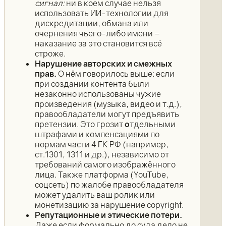
сигнал:
ни в коем случае нельзя
использовать ИИ-технологии для
дискредитации, обмана или
очернения чьего-либо имени –
наказание за это становится всё
строже.
Нарушение авторских и смежных
прав.
О нём говорилось выше: если
при создании контента были
незаконно использованы чужие
произведения (музыка, видео и т.д.),
правообладатели могут предъявить
претензии. Это грозит
о
тдельными
штрафами и компенсациями по
нормам части 4 ГК РФ (например,
ст.1301, 1311 и др.), независимо от
требований самого изображённого
лица. Также платформа (YouTube,
соцсеть) по жалобе правообладателя
может удалить ваш ролик или
монетизацию за нарушение copyright.
Репутационные и этические потери.
Даже если формально до суда дело не