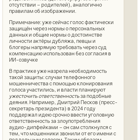
отсутствии – родителей), аналогично
правилам об изображении.
Примечание: уже сейчас голос фактически
защищён через нормы о персональных
данных и общие нормы о достоинстве
личности актёры дубляжа, певцы и
блогеры напрямую требовать через суд
компенсацию использован без согласия в
ИИ-озвучке
В практике уже назрела необходимость
такой защиты: случаи телефонного
мошенничества с помощью клонирования
голоса участились, и власти планируют
ужесточить ответственность
за подобные
деяния. Например, Дмитрий Песков (пресс-
секретарь президента) в 2024 году
поддержал идею срочно ввести уголовную
ответственность за злоупотребления
аудио-дипфейками – он сам столкнулся с
тем, что мошенники звонили от его имени с
поддельным голосом. Таким образом,