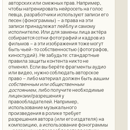
авторских или смежных прав. Например,
чтобы натренировать нейросеть на голос
певца, разработчики используют записи его
песен (фонограммы) – а права на эти
записи принадлежат лейблу и самому
исполнителю. Или для замены лица актёра
собирается сотни фотографий и кадров из
фильмов – а эти изображения тоже могут
быть чьей-то собственностью (фотографов,
киностудий). Не забудьте: стандартные
правила защиты контента никто не
отменял. Если вы берёте фрагменты аудио
или видео, нужно соблюдать авторское
право – либо материал должен быть
вашим
собственным или общественным
достоянием
, либо получите необходимые
лицензии/разрешения у
правообладателей. Например,
использование музыкального
произведения в ролике требует
разрешения автора (или его издателя) на
композицию, а использование фонограммы