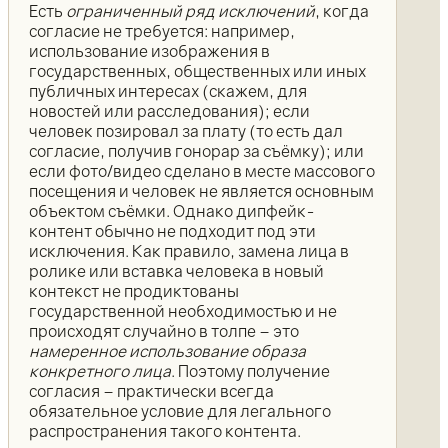
Есть
ограниченный ряд исключений
, когда
согласие не требуется: например,
использование изображения в
государственных, общественных или иных
публичных интересах (скажем, для
новостей или расследования); если
человек позировал за плату (то есть дал
согласие, получив гонорар за съёмку); или
если фото/видео сделано в месте массового
посещения и человек не является основным
объектом съёмки. Однако дипфейк-
контент обычно не подходит под эти
исключения. Как правило, замена лица в
ролике или вставка человека в новый
контекст не продиктованы
государственной необходимостью и не
происходят случайно в толпе – это
намеренное использование образа
конкретного лица
. Поэтому получение
согласия – практически всегда
обязательное условие для легального
распространения такого контента.