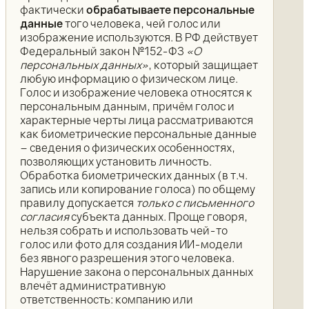
фактически
обрабатываете персональные
данные
того человека, чей голос или
изображение используются. В РФ действует
Федеральный закон №152-ФЗ
«О
персональных данных»
, который защищает
любую информацию о физическом лице.
Голос и изображение человека относятся к
персональным данным, причём голос и
характерные черты лица рассматриваются
как биометрические персональные данные
– сведения о физических особенностях,
позволяющих установить личность.
Обработка биометрических данных (в т.ч.
запись или копирование голоса) по общему
правилу допускается
только с письменного
согласия
субъекта данных. Проще говоря,
нельзя собрать и использовать чей-то
голос или фото для создания ИИ-модели
без явного разрешения этого человека.
Нарушение закона о персональных данных
влечёт административную
ответственность: компанию или