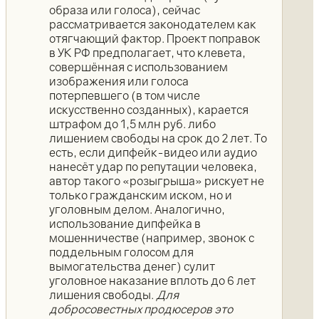
образа или голоса), сейчас
рассматривается законодателем как
отягчающий фактор. Проект поправок
в УК РФ предполагает, что клевета,
совершённая с использованием
изображения или голоса
потерпевшего (в том числе
искусственно созданных), карается
штрафом до 1,5 млн руб. либо
лишением свободы на срок до 2 лет. То
есть, если дипфейк-видео или аудио
нанесёт удар по репутации человека,
автор такого «розыгрыша» рискует не
только гражданским иском, но и
уголовным делом. Аналогично,
использование дипфейка в
мошенничестве (например, звонок с
поддельным голосом для
вымогательства денег) сулит
уголовное наказание вплоть до 6 лет
лишения свободы.
Для
добросовестных продюсеров это