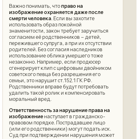
Важно понимать, что
право на
изображение охраняется даже после
смерти человека
. Если вы захотите
использовать образ покойной
знаменитости, закон требует заручиться
согласием её родственников – детей,
пережившего супруга, а при их отсутствии
родителей. Без согласия наследников
использование облика умершего тоже
незаконно. Например, если продюсер
сгенерирует клип с цифровым двойником
советского певца без разрешения его
семьи, это нарушит ст.152.1 ГК РФ.
Родственники вправе будут потребовать
удалить такой ролик и компенсировать
моральный вред.
Ответственность за нарушение права на
изображение
наступает в гражданско-
правовом порядке. Пострадавшее лицо
(или его родственники) могут подать иск.
Суд при подтверждении нарушения может