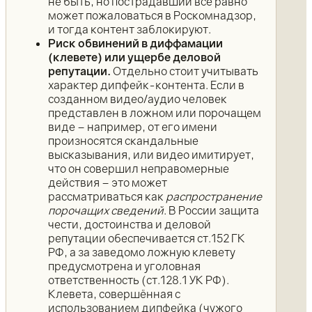
не быть, но пострадавший всё равно
может пожаловаться в Роскомнадзор,
и тогда контент заблокируют.
Риск обвинений в диффамации
(клевете) или ущербе деловой
репутации.
Отдельно стоит учитывать
характер дипфейк-контента. Если в
созданном видео/аудио человек
представлен в ложном или порочащем
виде – например, от его имени
произносятся скандальные
высказывания, или видео имитирует,
что он совершил неправомерные
действия – это может
рассматриваться как
распространение
порочащих сведений
. В России защита
чести, достоинства и деловой
репутации обеспечивается ст.152 ГК
РФ, а за заведомо ложную клевету
предусмотрена и уголовная
ответственность (ст.128.1 УК РФ).
Клевета, совершённая с
использованием дипфейка (чужого