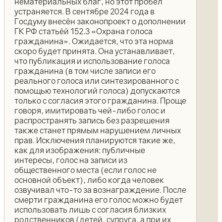
нематериальных благ, но этот пробел
устраняется. В сентябре 2024 года в
Госдуму внесён законопроект о дополнении
ГК РФ статьёй 152.3 «Охрана голоса
гражданина». Ожидается, что эта норма
скоро будет принята. Она устанавливает,
что публикация и использование голоса
гражданина (в том числе записи его
реального голоса или синтезированного с
помощью технологий голоса) допускаются
только с согласия этого гражданина. Проще
говоря, имитировать чей-либо голос и
распространять запись без разрешения
также станет прямым нарушением личных
прав. Исключения планируются такие же,
как для изображения: публичные
интересы, голос на записи из
общественного места (если голос не
основной объект), либо когда человек
озвучивал что-то за вознаграждение. После
смерти гражданина его голос можно будет
использовать лишь с согласия близких
родственников (детей, супруга, а при их