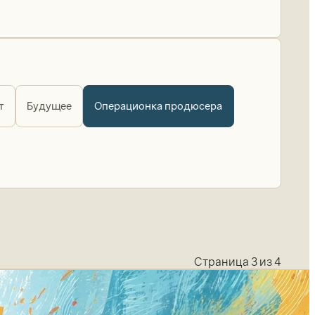
т
Будущее
Операционка продюсера
Страница 3 из 4