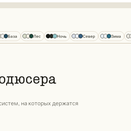
База
Лес
Ночь
Север
Зима
одюсера
 систем, на которых держатся