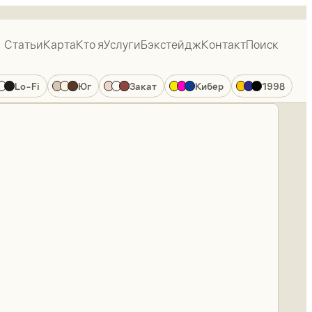
Статьи
Карта
Кто я
Услуги
Бэкстейдж
Контакт
Поиск
Lo-Fi
Юг
Закат
Кибер
1998