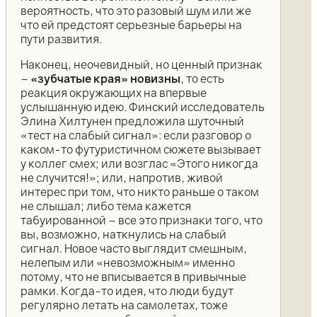
вероятность, что это разовый шум или же
что ей предстоят серьезные барьеры на
пути развития.
Наконец, неочевидный, но ценный признак
–
«зубчатые края» новизны
, то есть
реакция окружающих на впервые
услышанную идею. Финский исследователь
Элина Хилтунен предложила шуточный
«тест на слабый сигнал»: если разговор о
каком-то футуристичном сюжете вызывает
у коллег смех; или возглас «Этого никогда
не случится!»; или, напротив, живой
интерес при том, что никто раньше о таком
не слышал; либо тема кажется
табуированной – все это признаки того, что
вы, возможно, наткнулись на слабый
сигнал. Новое часто выглядит смешным,
нелепым или «невозможным» именно
потому, что не вписывается в привычные
рамки. Когда-то идея, что люди будут
регулярно летать на самолетах, тоже