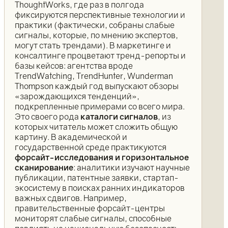
ThoughtWorks, где раз в полгода
фиксируются перспективные технологии и
практики (фактически, собраны слабые
сигналы, которые, по мнению экспертов,
могут стать трендами). В маркетинге и
консалтинге процветают тренд-репорты и
базы кейсов: агентства вроде
TrendWatching, TrendHunter, Wunderman
Thompson каждый год выпускают обзоры
«зарождающихся тенденций»,
подкрепленные примерами со всего мира.
Это своего рода
каталоги сигналов
, из
которых читатель может сложить общую
картину. В академической и
государственной среде практикуются
форсайт-исследования и горизонтальное
сканирование
: аналитики изучают научные
публикации, патентные заявки, стартап-
экосистему в поисках ранних индикаторов
важных сдвигов. Например,
правительственные форсайт-центры
мониторят слабые сигналы, способные