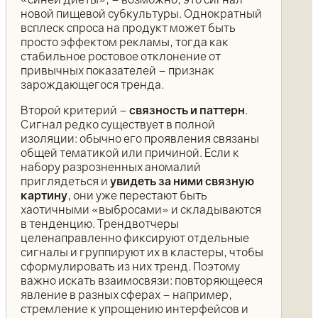
новой пищевой субкультуры. Однократный
всплеск спроса на продукт может быть
просто эффектом рекламы, тогда как
стабильное ростовое отклонение от
привычных показателей – признак
зарождающегося тренда.
Второй критерий –
связность и паттерн
.
Сигнал редко существует в полной
изоляции: обычно его проявления связаны
общей тематикой или причиной. Если к
набору разрозненных аномалий
приглядеться и
увидеть за ними связную
картину
, они уже перестают быть
хаотичными «выбросами» и складываются
в тенденцию. Трендвотчеры
целенаправленно фиксируют отдельные
сигналы и группируют их в кластеры, чтобы
сформулировать из них тренд. Поэтому
важно искать взаимосвязи: повторяющееся
явление в разных сферах – например,
стремление к упрощению интерфейсов и