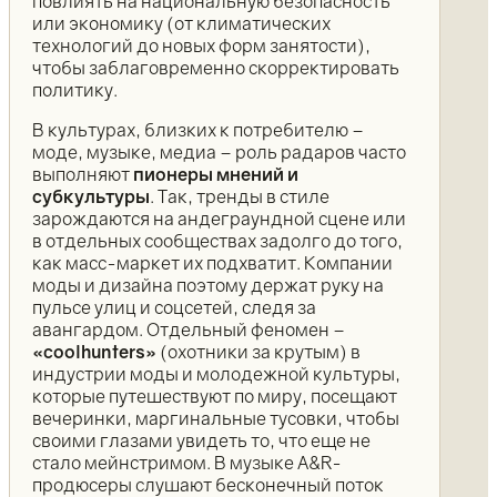
повлиять на национальную безопасность
или экономику (от климатических
технологий до новых форм занятости),
чтобы заблаговременно скорректировать
политику.
В культурах, близких к потребителю –
моде, музыке, медиа – роль радаров часто
выполняют
пионеры мнений и
субкультуры
. Так, тренды в стиле
зарождаются на андеграундной сцене или
в отдельных сообществах задолго до того,
как масс-маркет их подхватит. Компании
моды и дизайна поэтому держат руку на
пульсе улиц и соцсетей, следя за
авангардом. Отдельный феномен –
«coolhunters»
(охотники за крутым) в
индустрии моды и молодежной культуры,
которые путешествуют по миру, посещают
вечеринки, маргинальные тусовки, чтобы
своими глазами увидеть то, что еще не
стало мейнстримом. В музыке A&R-
продюсеры слушают бесконечный поток