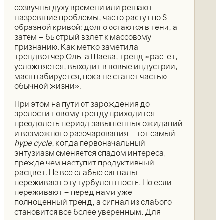
созвучны духу времени или решают
назревшие проблемы, часто растут по S-
образной кривой: долго остаются в тени, а
затем – быстрый взлет к массовому
признанию. Как метко заметила
трендвотчер Ольга Шаева, тренд «растет,
усложняется, выходит в новые индустрии,
масштабируется, пока не станет частью
обычной жизни».
При этом на пути от зарождения до
зрелости новому тренду приходится
преодолеть период завышенных ожиданий
и возможного разочарования – тот самый
hype cycle
, когда первоначальный
энтузиазм сменяется спадом интереса,
прежде чем наступит продуктивный
расцвет. Не все слабые сигналы
переживают эту турбулентность. Но если
переживают – перед нами уже
полноценный тренд, а сигнал из слабого
становится все более уверенным. Для