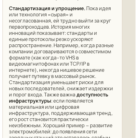
Стандартизация и упрощение.
Пока идея
или технология «сырая» и
несогласованная, ей трудно выйти за круг
первопроходцев. История многих
инноваций показывает: стандарты и
единые протоколы резко ускоряют
распространение. Например, когда разные
компании договариваются о совместимом
формате (как когда-то VHS в
видеомагнитофонах или TCP/IP в
интернете), некогда нишевое решение
получает путевку в массовый рынок.
Стандартизация уменьшает риски для
новых последователей, снижает издержки
и порог входа. Также важна
доступность
инфраструктуры
: если появляется
материальная или цифровая
инфраструктура, поддерживающая тренд,
его рост становится практически
неизбежным. Хороший пример – развитие
электромобилей: до появления сети
зарядных станций это оставалось слабым