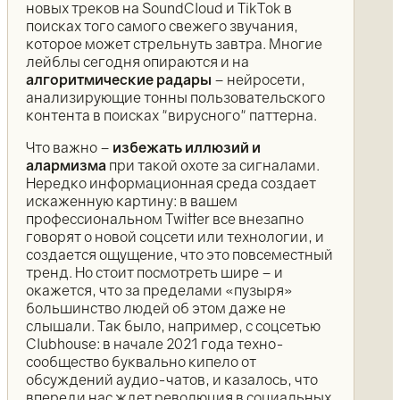
новых треков на SoundCloud и TikTok в
поисках того самого свежего звучания,
которое может стрельнуть завтра. Многие
лейблы сегодня опираются и на
алгоритмические радары
– нейросети,
анализирующие тонны пользовательского
контента в поисках "вирусного" паттерна.
Что важно –
избежать иллюзий и
алармизма
при такой охоте за сигналами.
Нередко информационная среда создает
искаженную картину: в вашем
профессиональном Twitter все внезапно
говорят о новой соцсети или технологии, и
создается ощущение, что это повсеместный
тренд. Но стоит посмотреть шире – и
окажется, что за пределами «пузыря»
большинство людей об этом даже не
слышали. Так было, например, с соцсетью
Clubhouse: в начале 2021 года техно-
сообщество буквально кипело от
обсуждений аудио-чатов, и казалось, что
впереди нас ждет революция в социальных