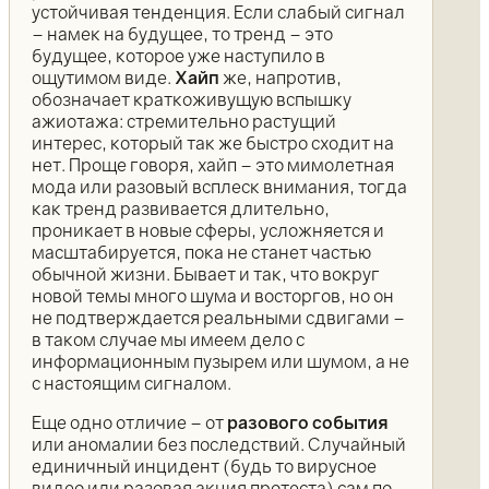
устойчивая тенденция. Если слабый сигнал
– намек на будущее, то тренд – это
будущее, которое уже наступило в
ощутимом виде.
Хайп
же, напротив,
обозначает краткоживущую вспышку
ажиотажа: стремительно растущий
интерес, который так же быстро сходит на
нет. Проще говоря, хайп – это мимолетная
мода или разовый всплеск внимания, тогда
как тренд развивается длительно,
проникает в новые сферы, усложняется и
масштабируется, пока не станет частью
обычной жизни. Бывает и так, что вокруг
новой темы много шума и восторгов, но он
не подтверждается реальными сдвигами –
в таком случае мы имеем дело с
информационным пузырем или шумом, а не
с настоящим сигналом.
Еще одно отличие – от
разового события
или аномалии без последствий. Случайный
единичный инцидент (будь то вирусное
видео или разовая акция протеста) сам по