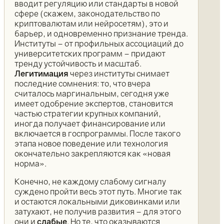
вводит регуляцию или стандарты в новой
сфере (скажем, законодательство по
криптовалютам или нейросетям), это и
барьер, и одновременно признание тренда.
Институты – от профильных ассоциаций до
университетских программ – придают
тренду устойчивость и масштаб.
Легитимация
через институты снимает
последние сомнения: то, что вчера
считалось маргинальным, сегодня уже
имеет одобрение экспертов, становится
частью стратегии крупных компаний,
иногда получает финансирование или
включается в госпрограммы. После такого
этапа новое поведение или технология
окончательно закрепляются как «новая
норма».
Конечно, не каждому слабому сигналу
суждено пройти весь этот путь. Многие так
и остаются локальными диковинками или
затухают, не получив развития – для этого
они и
слабые
. Но те, что оказываются