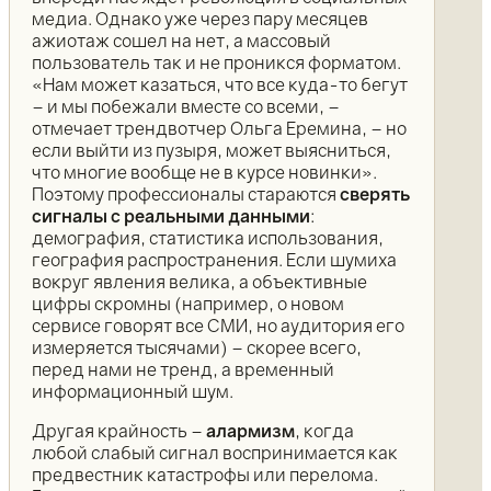
медиа. Однако уже через пару месяцев
ажиотаж сошел на нет, а массовый
пользователь так и не проникся форматом.
«Нам может казаться, что все куда-то бегут
– и мы побежали вместе со всеми, –
отмечает трендвотчер Ольга Еремина, – но
если выйти из пузыря, может выясниться,
что многие вообще не в курсе новинки».
Поэтому профессионалы стараются
сверять
сигналы с реальными данными
:
демография, статистика использования,
география распространения. Если шумиха
вокруг явления велика, а объективные
цифры скромны (например, о новом
сервисе говорят все СМИ, но аудитория его
измеряется тысячами) – скорее всего,
перед нами не тренд, а временный
информационный шум.
Другая крайность –
алармизм
, когда
любой слабый сигнал воспринимается как
предвестник катастрофы или перелома.