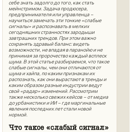
себе знать задолго до того, как стать
мейнстримом. Задача продюсера,
предпринимателя или управленца –
научиться замечать эти тонкие «слабые
сигналы» и распознавать в мелких
сегодняшних странностях зародыши
завтрашних трендов. При этом важно
сохранять здравый баланс: видеть
возможности, не впадая в паранойю и не
принимая за пророчество каждый всплеск
шума. В этой статье разбираемся, что такое
слабые сигналы, чем они отличаются от
шума и хайпа, по каким признакам их
распознать, как они вырастают в тренды и
каким образом разные индустрии ведут
свой «радар» изменений. Рассмотрим
также несколько свежих кейсов – от медиа
до урбанистики и ИИ – где маргинальные
явления последних лет стали новой
нормой.
Что такое «слабый сигнал»