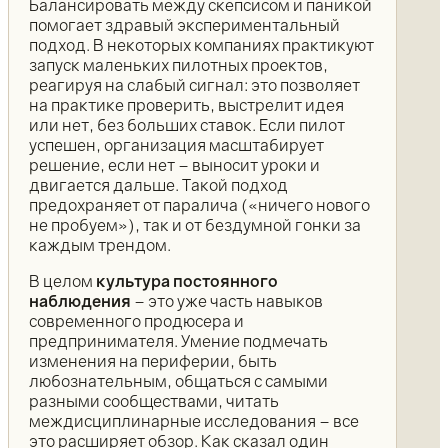
Балансировать между скепсисом и паникой
помогает здравый экспериментальный
подход. В некоторых компаниях практикуют
запуск маленьких пилотных проектов,
реагируя на слабый сигнал: это позволяет
на практике проверить, выстрелит идея
или нет, без больших ставок. Если пилот
успешен, организация масштабирует
решение, если нет – выносит уроки и
двигается дальше. Такой подход
предохраняет от паралича («ничего нового
не пробуем»), так и от бездумной гонки за
каждым трендом.
В целом
культура постоянного
наблюдения
– это уже часть навыков
современного продюсера и
предпринимателя. Умение подмечать
изменения на периферии, быть
любознательным, общаться с самыми
разными сообществами, читать
междисциплинарные исследования – все
это расширяет обзор. Как сказал один