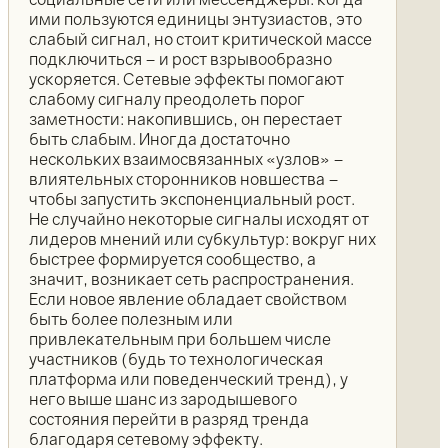
ими пользуются единицы энтузиастов, это
слабый сигнал, но стоит критической массе
подключиться – и рост взрывообразно
ускоряется. Сетевые эффекты помогают
слабому сигналу преодолеть порог
заметности: накопившись, он перестает
быть слабым. Иногда достаточно
нескольких взаимосвязанных «узлов» –
влиятельных сторонников новшества –
чтобы запустить экспоненциальный рост.
Не случайно некоторые сигналы исходят от
лидеров мнений или субкультур: вокруг них
быстрее формируется сообщество, а
значит, возникает сеть распространения.
Если новое явление обладает свойством
быть более полезным или
привлекательным при большем числе
участников (будь то технологическая
платформа или поведенческий тренд), у
него выше шанс из зародышевого
состояния перейти в разряд тренда
благодаря сетевому эффекту.