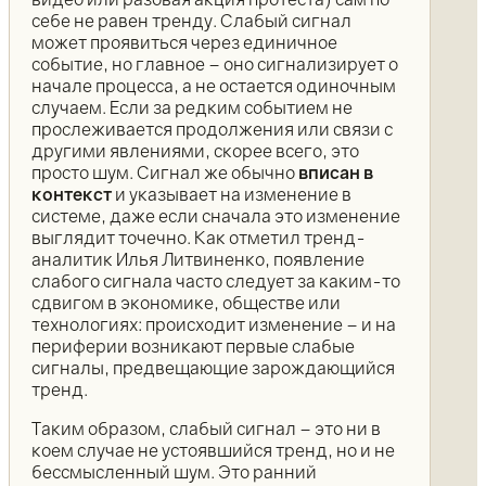
себе не равен тренду. Слабый сигнал
может проявиться через единичное
событие, но главное – оно сигнализирует о
начале процесса, а не остается одиночным
случаем. Если за редким событием не
прослеживается продолжения или связи с
другими явлениями, скорее всего, это
просто шум. Сигнал же обычно
вписан в
контекст
и указывает на изменение в
системе, даже если сначала это изменение
выглядит точечно. Как отметил тренд-
аналитик Илья Литвиненко, появление
слабого сигнала часто следует за каким-то
сдвигом в экономике, обществе или
технологиях: происходит изменение – и на
периферии возникают первые слабые
сигналы, предвещающие зарождающийся
тренд.
Таким образом, слабый сигнал – это ни в
коем случае не устоявшийся тренд, но и не
бессмысленный шум. Это ранний