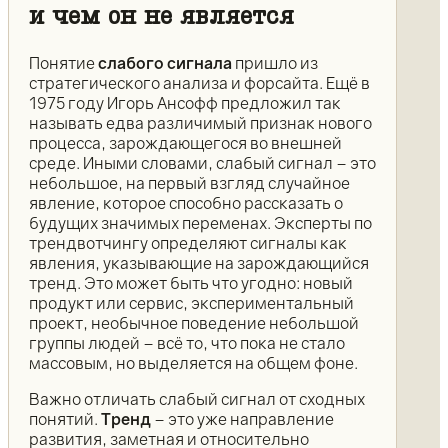
и чем он не является
Понятие
слабого сигнала
пришло из
стратегического анализа и форсайта. Ещё в
1975 году Игорь Ансофф предложил так
называть едва различимый признак нового
процесса, зарождающегося во внешней
среде. Иными словами, слабый сигнал – это
небольшое, на первый взгляд случайное
явление, которое способно рассказать о
будущих значимых переменах. Эксперты по
трендвотчингу определяют сигналы как
явления, указывающие на зарождающийся
тренд. Это может быть что угодно: новый
продукт или сервис, экспериментальный
проект, необычное поведение небольшой
группы людей – всё то, что пока не стало
массовым, но выделяется на общем фоне.
Важно отличать слабый сигнал от сходных
понятий.
Тренд
– это уже направление
развития, заметная и относительно