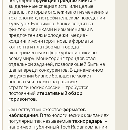
популярнее
функция трендвотчинга
–
выделенные специалисты или целые
отделы, которые отслеживают изменения в
технологиях, потребительском поведении,
культуре. Например, банки следят за
финтех-новинками и изменениями в
предпочтениях молодежи, медиа-
холдинги мониторят новые форматы
контента и платформы, города –
эксперименты в сфере урбанистики по
всему миру. Мониторинг трендов стал
отдельной задачей, позволяющей быть на
шаг впереди конкурентов. В динамичном
окружении бизнес больше не может
полагаться только на разовые
стратегические сессии – требуется
постоянный
итеративный обзор
горизонтов
.
Существует множество
форматов
наблюдения
. В технологических компаниях
популярны так называемые
технорадары
–
например, публичный Tech Radar компании