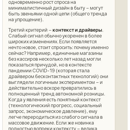
одновременно рост спроса на
минималистичный дизайн в быту – могут
быть звеньями одной цепи (общего тренда
на упрощение).
Третий критерий –
контекст и драйверы
.
Слабый сигнал обычно укоренен в более
широких изменениях. Если появляется
нечто новое, стоит спросить: почему именно
сейчас? Например, единичные магазины
без кассиров несколько лет назад могли
показаться причудой, но в контексте
пандемии COVID-19 (которая стала
драйвером бесконтактных технологий) они
выглядели логичным экспериментом – и
действительно вскоре превратились в
полноценный тренд автономной розницы.
Когда у явления есть понятный контекст
(технологический прогресс, социальный
запрос, экономическое давление), ему
легче переродиться из слабого сигнала в
массовое движение. Если же новинка
полностью вопреки контексту – велика