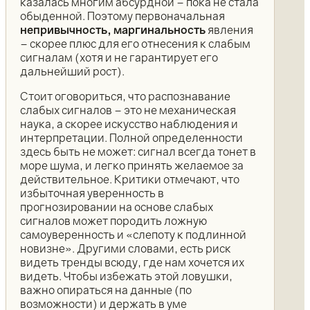
казалась многим абсурдной – пока не стала
обыденной. Поэтому первоначальная
непривычность, маргинальность
явления
– скорее плюс для его отнесения к слабым
сигналам (хотя и не гарантирует его
дальнейший рост).
Стоит оговориться, что распознавание
слабых сигналов – это не механическая
наука, а скорее искусство наблюдения и
интерпретации. Полной определенности
здесь быть не может: сигнал всегда тонет в
море шума, и легко принять желаемое за
действительное. Критики отмечают, что
избыточная уверенность в
прогнозировании на основе слабых
сигналов может породить ложную
самоуверенность и «слепоту к подлинной
новизне». Другими словами, есть риск
видеть тренды всюду, где нам хочется их
видеть. Чтобы избежать этой ловушки,
важно опираться на данные (по
возможности) и держать в уме