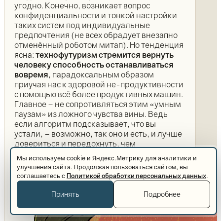
угодно. Конечно, возникает вопрос
конфиденциальности и тонкой настройки
таких систем под индивидуальные
предпочтения (не всех обрадует внезапно
отменённый роботом митап). Но тенденция
ясна:
технофутуризм стремится вернуть
человеку способность останавливаться
вовремя
, парадоксальным образом
приучая нас к здоровой не-продуктивности
с помощью всё более продуктивных машин.
Главное – не сопротивляться этим «умным
паузам» из ложного чувства вины. Ведь
если алгоритм подсказывает, что вы
устали, – возможно, так оно и есть, и лучше
довериться и передохнуть, чем
геройствовать до потери качества.
Мы используем cookie и Яндекс.Метрику для аналитики и
улучшения сайта. Продолжая пользоваться сайтом, вы
соглашаетесь с
Политикой обработки персональных данных
.
Принять
Подробнее