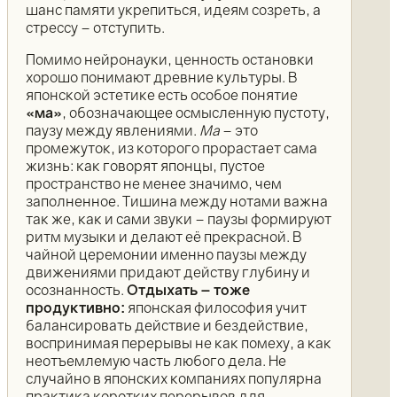
шанс памяти укрепиться, идеям созреть, а
стрессу – отступить.
Помимо нейронауки, ценность остановки
хорошо понимают древние культуры. В
японской эстетике есть особое понятие
«ма»
, обозначающее осмысленную пустоту,
паузу между явлениями.
Ма
– это
промежуток, из которого прорастает сама
жизнь: как говорят японцы, пустое
пространство не менее значимо, чем
заполненное. Тишина между нотами важна
так же, как и сами звуки – паузы формируют
ритм музыки и делают её прекрасной. В
чайной церемонии именно паузы между
движениями придают действу глубину и
осознанность.
Отдыхать – тоже
продуктивно:
японская философия учит
балансировать действие и бездействие,
воспринимая перерывы не как помеху, а как
неотъемлемую часть любого дела. Не
случайно в японских компаниях популярна
практика коротких перерывов для