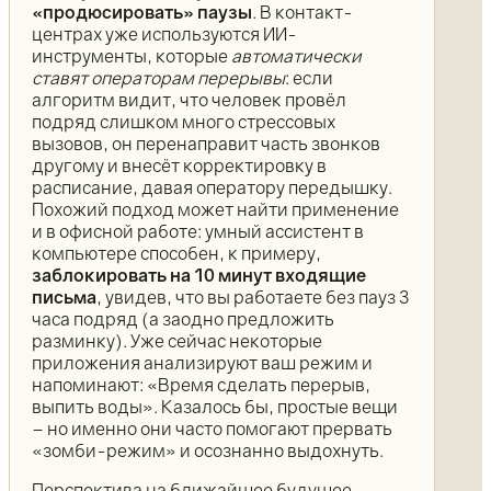
«продюсировать» паузы
. В контакт-
центрах уже используются ИИ-
инструменты, которые
автоматически
ставят операторам перерывы
: если
алгоритм видит, что человек провёл
подряд слишком много стрессовых
вызовов, он перенаправит часть звонков
другому и внесёт корректировку в
расписание, давая оператору передышку.
Похожий подход может найти применение
и в офисной работе: умный ассистент в
компьютере способен, к примеру,
заблокировать на 10 минут входящие
письма
, увидев, что вы работаете без пауз 3
часа подряд (а заодно предложить
разминку). Уже сейчас некоторые
приложения анализируют ваш режим и
напоминают: «Время сделать перерыв,
выпить воды». Казалось бы, простые вещи
– но именно они часто помогают прервать
«зомби-режим» и осознанно выдохнуть.
Перспектива на ближайшее будущее –