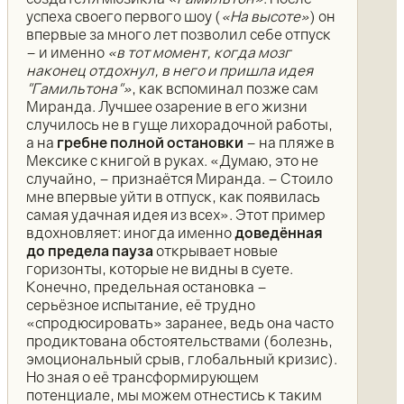
успеха своего первого шоу (
«На высоте»
) он
впервые за много лет позволил себе отпуск
– и именно
«в тот момент, когда мозг
наконец отдохнул, в него и пришла идея
"Гамильтона"»
, как вспоминал позже сам
Миранда. Лучшее озарение в его жизни
случилось не в гуще лихорадочной работы,
а на
гребне полной остановки
– на пляже в
Мексике с книгой в руках. «Думаю, это не
случайно, – признаётся Миранда. – Стоило
мне впервые уйти в отпуск, как появилась
самая удачная идея из всех». Этот пример
вдохновляет: иногда именно
доведённая
до предела пауза
открывает новые
горизонты, которые не видны в суете.
Конечно, предельная остановка –
серьёзное испытание, её трудно
«спродюсировать» заранее, ведь она часто
продиктована обстоятельствами (болезнь,
эмоциональный срыв, глобальный кризис).
Но зная о её трансформирующем
потенциале, мы можем отнестись к таким