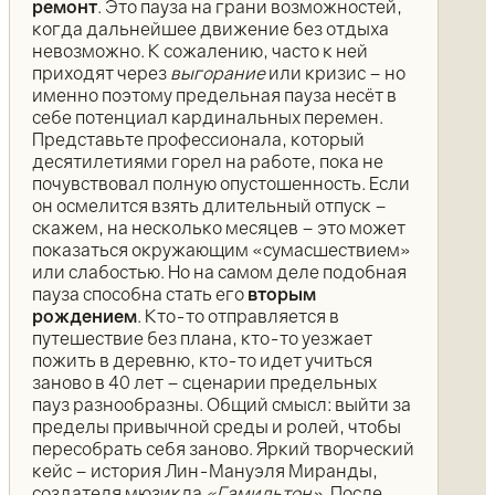
ремонт
. Это пауза на грани возможностей,
когда дальнейшее движение без отдыха
невозможно. К сожалению, часто к ней
приходят через
выгорание
или кризис – но
именно поэтому предельная пауза несёт в
себе потенциал кардинальных перемен.
Представьте профессионала, который
десятилетиями горел на работе, пока не
почувствовал полную опустошенность. Если
он осмелится взять длительный отпуск –
скажем, на несколько месяцев – это может
показаться окружающим «сумасшествием»
или слабостью. Но на самом деле подобная
пауза способна стать его
вторым
рождением
. Кто-то отправляется в
путешествие без плана, кто-то уезжает
пожить в деревню, кто-то идет учиться
заново в 40 лет – сценарии предельных
пауз разнообразны. Общий смысл: выйти за
пределы привычной среды и ролей, чтобы
пересобрать себя заново. Яркий творческий
кейс – история Лин-Мануэля Миранды,
создателя мюзикла
«Гамильтон»
. После