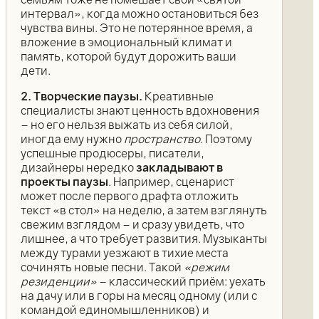
интервал», когда можно остановиться без
чувства вины. Это не потерянное время, а
вложение в эмоциональный климат и
память, которой будут дорожить ваши
дети.
2. Творческие паузы.
Креативные
специалисты знают ценность вдохновения
– но его нельзя выжать из себя силой,
иногда ему нужно
пространство
. Поэтому
успешные продюсеры, писатели,
дизайнеры нередко
закладывают в
проекты паузы
. Например, сценарист
может после первого драфта отложить
текст «в стол» на неделю, а затем взглянуть
свежим взглядом – и сразу увидеть, что
лишнее, а что требует развития. Музыканты
между турами уезжают в тихие места
сочинять новые песни. Такой
«режим
резиденции»
– классический приём: уехать
на дачу или в горы на месяц одному (или с
командой единомышленников) и