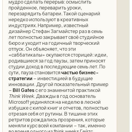
мудро сделать перерыв: осмыслить
пройденное, переварить уроки,
перезарядить батареи. Такой сценарий
нередко используют в креативных
индустриях. Например, известный
дизайнер Стефан Загмайстер раз в семь
лет полностью закрывает своё студийное
бюро и уходит на годичный творческий
отпуск. Он объясняет, что эти
«саббатикалы» окупаются сторицей: идеи,
родившиеся за год паузы, затем приносят
студии доход в последующие семь лет. По
сути, пауза становится
частью бизнес-
стратегии
– инвестицией в будущие
инновации. Другой показательный пример
–
Bill Gates
с его знаменитой практикой
Think Week
. Дважды в год основатель
Microsoft уединялся на неделю в лесной
избушке с кипой книг и отчетов, полностью
отрезая себя от рутины. В тишине этих
ретритов рождались прозрения, которые
меняли курс всей компании – так, именно
во время одного из think weeks Гейтс