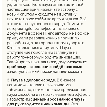
уединиться. Пусть пауза станет активной
частью сценария: назначьте встречу с
новым опытом – сходите на выставку,
начните новое хобби на время отдыха. Всё
это питает внутреннего творца. Помните
историю agile-манифеста – ключевого
документа в сфере IT: его авторы не в офисе
придумали революционные принципы
разработки, а на горнолыжном курорте в
Юте, отвлекшись от рутины. Пауза-
отступление помогла им взглянуть на
работу по-новому и родить инновацию.
Такой прием по силам каждому:
отпустите
проблему – и решение найдёт вас само
,
зачастую в самый неожиданный момент.
3. Пауза в деловой среде.
В бизнесе
понятие «остановиться» зачастую
табуировано, но именно там продуманная
пауза способна дать максимальный эффект.
Рассмотрим
сценарий осознанной паузы
для руководителя или команды
. Это