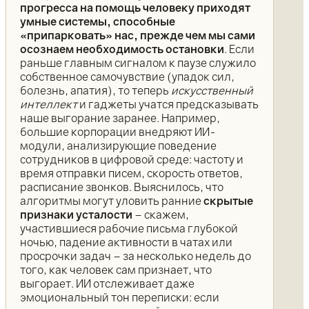
прогресса на помощь человеку приходят
умные системы, способные
«припарковать» нас, прежде чем мы сами
осознаем необходимость остановки
. Если
раньше главным сигналом к паузе служило
собственное самочувствие (упадок сил,
болезнь, апатия), то теперь
искусственный
интеллект
и гаджеты учатся предсказывать
наше выгорание заранее. Например,
большие корпорации внедряют ИИ-
модули, анализирующие поведение
сотрудников в цифровой среде: частоту и
время отправки писем, скорость ответов,
расписание звонков. Выяснилось, что
алгоритмы могут уловить ранние
скрытые
признаки усталости
– скажем,
участившиеся рабочие письма глубокой
ночью, падение активности в чатах или
просрочки задач – за несколько недель до
того, как человек сам признает, что
выгорает. ИИ отслеживает даже
эмоциональный тон переписки: если