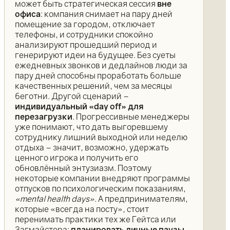
может быть стратегическая сессия
вне
офиса
: компания снимает на пару дней
помещение за городом, отключает
телефоны, и сотрудники спокойно
анализируют прошедший период и
генерируют идеи на будущее. Без суеты
ежедневных звонков и дедлайнов люди за
пару дней способны проработать больше
качественных решений, чем за месяцы
беготни. Другой сценарий –
индивидуальный «day off» для
перезагрузки
. Прогрессивные менеджеры
уже понимают, что дать выгоревшему
сотруднику лишний выходной или неделю
отдыха – значит, возможно, удержать
ценного игрока и получить его
обновлённый энтузиазм. Поэтому
некоторые компании внедряют программы
отпусков по психологическим показаниям,
«mental health days»
. А предпринимателям,
которые «всегда на посту», стоит
перенимать практики тех же Гейтса или
Загмайстера:
планировать личные паузы
.