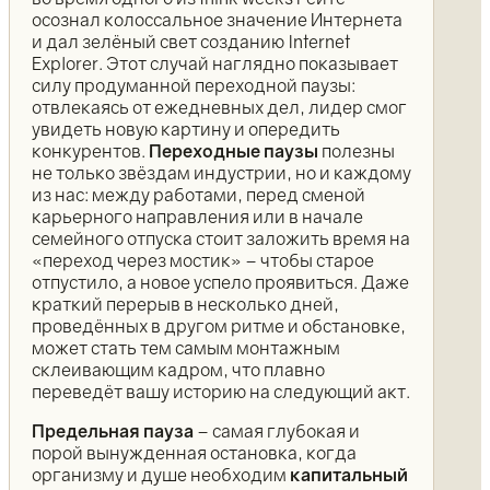
осознал колоссальное значение Интернета
и дал зелёный свет созданию Internet
Explorer. Этот случай наглядно показывает
силу продуманной переходной паузы:
отвлекаясь от ежедневных дел, лидер смог
увидеть новую картину и опередить
конкурентов.
Переходные паузы
полезны
не только звёздам индустрии, но и каждому
из нас: между работами, перед сменой
карьерного направления или в начале
семейного отпуска стоит заложить время на
«переход через мостик» – чтобы старое
отпустило, а новое успело проявиться. Даже
краткий перерыв в несколько дней,
проведённых в другом ритме и обстановке,
может стать тем самым монтажным
склеивающим кадром, что плавно
переведёт вашу историю на следующий акт.
Предельная пауза
– самая глубокая и
порой вынужденная остановка, когда
организму и душе необходим
капитальный