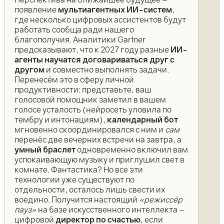
появление
мультиагентных ИИ-систем
,
где несколько цифровых ассистентов будут
работать сообща ради нашего
благополучия. Аналитики Gartner
предсказывают, что к 2027 году разные
ИИ-
агенты научатся договариваться друг с
другом
и совместно выполнять задачи.
Перенесём это в сферу личной
продуктивности: представьте, ваш
голосовой помощник заметил в вашем
голосе усталость (нейросеть уловила по
тембру и интонациям),
календарный бот
мгновенно скоординировался с ним и
сам
перенёс две вечерних встречи на завтра, а
умный браслет
одновременно включил вам
успокаивающую музыку и приглушил свет в
комнате. Фантастика? Но все эти
технологии уже существуют по
отдельности, осталось лишь свести их
воедино. Получится настоящий
«режиссёр
пауз»
на базе искусственного интеллекта –
цифровой
директор по счастью
, если