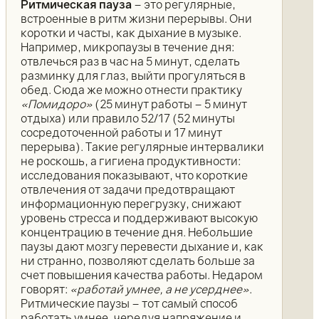
Ритмическая пауза
– это регулярные,
встроенные в ритм жизни перерывы. Они
коротки и часты, как дыхание в музыке.
Например, микропаузы в течение дня:
отвлечься раз в час на 5 минут, сделать
разминку для глаз, выйти прогуляться в
обед. Сюда же можно отнести практику
«Помидоро»
(25 минут работы – 5 минут
отдыха) или правило 52/17 (52 минуты
сосредоточенной работы и 17 минут
перерыва). Такие регулярные интервалики
не роскошь, а гигиена продуктивности:
исследования показывают, что короткие
отвлечения от задачи предотвращают
информационную перегрузку, снижают
уровень стресса и поддерживают высокую
концентрацию в течение дня. Небольшие
паузы дают мозгу перевести дыхание и, как
ни странно, позволяют сделать больше за
счет повышения качества работы. Недаром
говорят:
«работай умнее, а не усерднее»
.
Ритмические паузы – тот самый способ
работать умнее, чередуя напряжение и