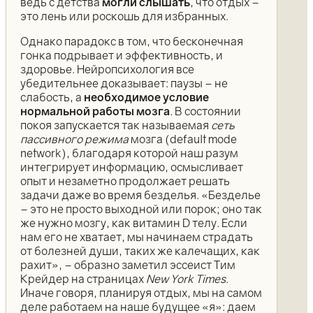
ведь с детства
могли слышать
, что отдых –
это лень или роскошь для избранных.
Однако парадокс в том, что бесконечная
гонка подрывает и эффективность, и
здоровье. Нейропсихология все
убедительнее доказывает: паузы – не
слабость, а
необходимое условие
нормальной работы мозга
. В состоянии
покоя запускается так называемая
сеть
пассивного режима
мозга (default mode
network), благодаря которой наш разум
интегрирует информацию, осмысливает
опыт и незаметно продолжает решать
задачи даже во время безделья. «Безделье
– это не просто выходной или порок; оно так
же нужно мозгу, как витамин D телу. Если
нам его не хватает, мы начинаем страдать
от болезней души, таких же калечащих, как
рахит», – образно заметил эссеист Тим
Крейдер на страницах
New York Times
.
Иначе говоря, планируя отдых, мы на самом
деле работаем на наше будущее «я»: даем