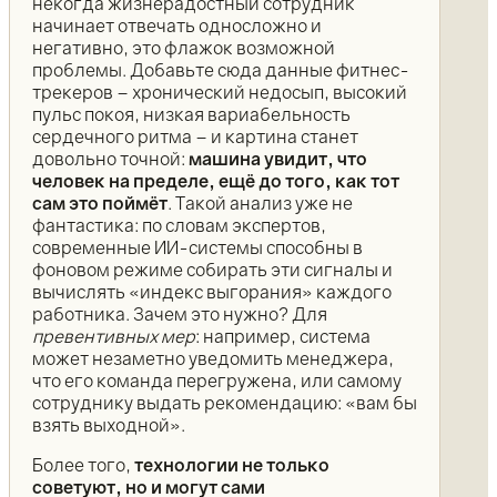
некогда жизнерадостный сотрудник
начинает отвечать односложно и
негативно, это флажок возможной
проблемы. Добавьте сюда данные фитнес-
трекеров – хронический недосып, высокий
пульс покоя, низкая вариабельность
сердечного ритма – и картина станет
довольно точной:
машина увидит, что
человек на пределе, ещё до того, как тот
сам это поймёт
. Такой анализ уже не
фантастика: по словам экспертов,
современные ИИ-системы способны в
фоновом режиме собирать эти сигналы и
вычислять «индекс выгорания» каждого
работника. Зачем это нужно? Для
превентивных мер
: например, система
может незаметно уведомить менеджера,
что его команда перегружена, или самому
сотруднику выдать рекомендацию: «вам бы
взять выходной».
Более того,
технологии не только
советуют, но и могут сами