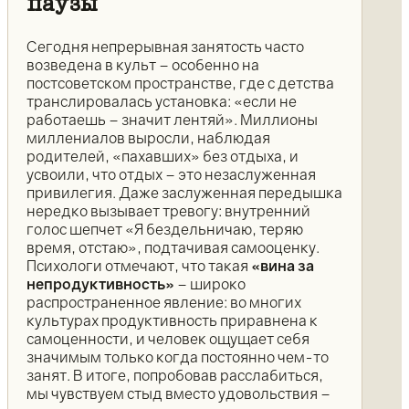
паузы
Сегодня непрерывная занятость часто
возведена в культ – особенно на
постсоветском пространстве, где с детства
транслировалась установка: «если не
работаешь – значит лентяй». Миллионы
миллениалов выросли, наблюдая
родителей, «пахавших» без отдыха, и
усвоили, что отдых – это незаслуженная
привилегия. Даже заслуженная передышка
нередко вызывает тревогу: внутренний
голос шепчет «Я бездельничаю, теряю
время, отстаю», подтачивая самооценку.
Психологи отмечают, что такая
«вина за
непродуктивность»
– широко
распространенное явление: во многих
культурах продуктивность приравнена к
самоценности, и человек ощущает себя
значимым только когда постоянно чем-то
занят. В итоге, попробовав расслабиться,
мы чувствуем стыд вместо удовольствия –