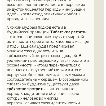
восстановления внимания, а в творческих
индустриях ценятся периоды «инкубации
идей», когда отход от активной работы
приводит к озарениям.
Схожий мудрый подход есть и в
буддийской традиции.
Тибетские ретриты
– это запланированные паузы от мирской
активности, порой длительностью в месяцы
и годы. Ещё сам Будда предписывал
монахам ежегодно уходить на
трёхмесячный ретрит в сезон дождей. В
уединении практикующие учатся простоте и
осознанности, «чтобы переключиться с
внешнего на внутренний мир» и в итоге
вернуться обновлёнными, с ясным умом и
сострадательным сердцем. В современном
тибетском буддизме существуют даже
трёхлетние ретриты
– интенсивные
периоды медитации и обучения, после
которых человек во многом
переосмысливает свою идентичность и