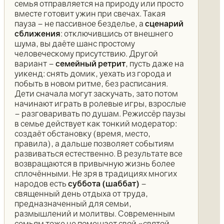
семья отправляется на природу или просто
вместе готовит ужин при свечах. Такая
пауза – не пассивное безделье, а
сценарий
сближения
: отключившись от внешнего
шума, вы даёте шанс простому
человеческому присутствию. Другой
вариант –
семейный ретрит
, пусть даже на
уикенд: снять домик, уехать из города и
побыть в новом ритме, без расписания.
Дети сначала могут заскучать, зато потом
начинают играть в ролевые игры, взрослые
– разговаривать по душам. Режиссёр паузы
в семье действует как тонкий модератор:
создаёт обстановку (время, место,
правила), а дальше позволяет событиям
развиваться естественно. В результате все
возвращаются в привычную жизнь более
сплочёнными. Не зря в традициях многих
народов есть
суббота (шаббат)
–
священный день отдыха от труда,
предназначенный для семьи,
размышлений и молитвы. Современным
семьям тоже не помешает свой «святой