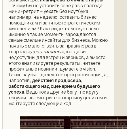
Почему бы не устроить себе раз в полгода
мини-ретрит – уехать без ноутбука,
например, на неделю, оставить бизнес
помощникам и заняться стратегическим
мышлением? Как свидетельствует опыт,
именно в такие моменты зарождаются
самые смелые инсайты для бизнеса. Можно
начать с малого: взять за правило раз в
квартал
«день тишины»
, когда вы
недоступны для встреч и звонков, а вместо
этого анализируете результаты, читаете
профильные новинки, думаете о vision.
Такие паузы – далеко не прокрастинация, а,
напротив,
действия продюсера,
работающего над сценарием будущего
успеха
. Ведь пока другие бегут по кругу
текучки, вы смотрите на картину целиком и
монтируете следующий ход.