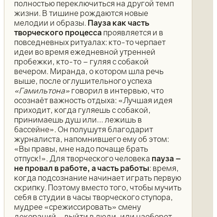
полностью переключиться на другой темп
жизни. В тишине рождаются новые
мелодии и образы.
Пауза как часть
творческого процесса
проявляется и в
повседневных ритуалах: кто-то черпает
идеи во время ежедневной утренней
пробежки, кто-то – гуляя с собакой
вечером. Миранда, о котором шла речь
выше, после оглушительного успеха
«Гамильтона»
говорил в интервью, что
осознаёт важность отдыха: «Лучшая идея
приходит, когда гуляешь с собакой,
принимаешь душ или… лежишь в
бассейне». Он полушутя благодарит
журналиста, напомнившего ему об этом:
«Вы правы, мне надо почаще брать
отпуск!». Для творческого человека
пауза –
не провал в работе, а часть работы
: время,
когда подсознание начинает играть первую
скрипку. Поэтому вместо того, чтобы мучить
себя в студии в часы творческого ступора,
мудрее «срежиссировать» смену
декораций – выйти в люди, или наоборот