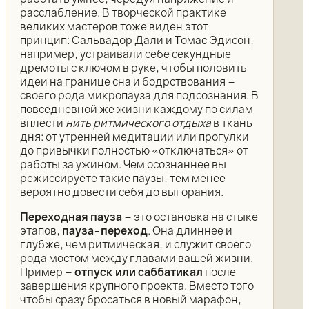
расслабление. В творческой практике
великих мастеров тоже виден этот
принцип: Сальвадор Дали и Томас Эдисон,
например, устраивали себе секундные
дремоты с ключом в руке, чтобы половить
идеи на границе сна и бодрствования –
своего рода микропауза для подсознания. В
повседневной же жизни каждому по силам
вплести
нить ритмического отдыха
в ткань
дня: от утренней медитации или прогулки
до привычки полностью «отключаться» от
работы за ужином. Чем осознаннее вы
режиссируете такие паузы, тем менее
вероятно довести себя до выгорания.
Переходная пауза
– это остановка на стыке
этапов,
пауза-переход
. Она длиннее и
глубже, чем ритмическая, и служит своего
рода мостом между главами вашей жизни.
Пример –
отпуск или саббатикал
после
завершения крупного проекта. Вместо того
чтобы сразу бросаться в новый марафон,