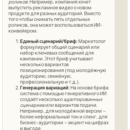
роликов
. Например, компания хочет
выпустить рекламное видео о новом
продукте для разных аудиторий. Вместо
того чтобы снимать пять отдельных
роликов, она может воспользоваться ИИ-
конвейером:
Единый сценарий/бриф:
Маркетолог
формулирует общий сценарий или
набор ключевых сообщений для
кампании. Этот бриф учитывает
несколько вариантов
позиционирования (под молодёжную
аудиторию, семейную,
профессиональную и т.д.).
Генерация вариаций:
На основе брифа
система с помощью генеративного ИИ
создаёт несколько
адаптированных
сценариев
или вариантов подачи.
Например, для молодёжной версии –
более неформальный тон и сленг, для
бизнес-аудитории – акцент на цифрах
и выгоде.