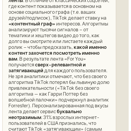
ленты
. В отличие от классических соцсетей,
где контент показывается в основном на
основе социального графа (т.е. ваших
друзей/подписок), TikTok делает ставку на
«контентный граф»
интересов. Алгоритмы
анализируют тысячи сигналов – от
тематики и хештегов видео до того, как
долго вы смотрите или листаете каждый
ролик – чтобы предсказать,
какой именно
контент захочется посмотреть именно
вам
. В результате лента «For You»
получается
сверх-релевантной и
затягивающей
для каждого пользователя.
Не зря аналитики отмечают, что без своего
алгоритма TikTok потерял бы львиную долю
привлекательности («TikTok без своего
алгоритма — как Гарри Поттер без
волшебной палочки» подчеркнул аналитик
Forrester). Персонализированная под вкусы
лента делает сервис
буквально
неотразимым
: 31% взрослых интернет-
пользователей в США признались, что
считают TikTok «затягивающим» (самым