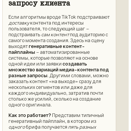
запросу клиента
Если алгоритмы вроде TikTok подстраивают
доставку
контента под интересы
пользователя, то следующий шаг –
подстраивать
сам контент
под аудиторию с
самого момента создания. Здесь на сцену
выходят
генеративные контент-
пайплайны
– автоматизированные
системы, которые позволяют на основе
одной идеи или заявки
создавать
множество вариаций медиа-контента под
разные запросы
. Другими словами, можно
заказать контент «на выходе» сразу для
нескольких сегментов или даже для
каждого индивидуально, затратив почти
столько же усилий, сколько на создание
одного оригинала.
Как это работает?
Представим типичный
генеративный пайплайн, в котором из
одного
брифа получается
пять разных