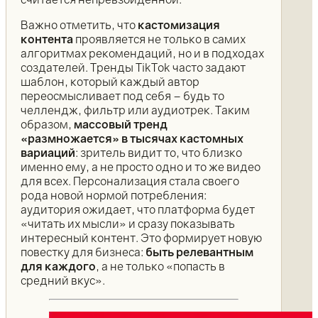
Важно отметить, что
кастомизация
контента
проявляется не только в самих
алгоритмах рекомендаций, но и в подходах
создателей. Тренды TikTok часто задают
шаблон, который каждый автор
переосмысливает под себя – будь то
челлендж, фильтр или аудиотрек. Таким
образом,
массовый тренд
«размножается» в тысячах кастомных
вариаций
: зритель видит то, что близко
именно ему, а не просто одно и то же видео
для всех. Персонализация стала своего
рода новой нормой потребления:
аудитория ожидает, что платформа будет
«читать их мысли» и сразу показывать
интересный контент. Это формирует новую
повестку для бизнеса:
быть релевантным
для каждого
, а не только «попасть в
средний вкус».