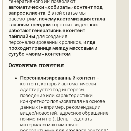
генеративного ИИ позволяют
автоматически «собирать» контент под
запрос клиента
. В этой статье мы
рассмотрим,
почему кастомизация стала
главным трендом
коротких видео,
как
работают генеративные контент-
пайплайны
для создания
персонализированных роликов, и
где
проходит граница между массовым и
сугубо «моим» контентом
.
Основные понятия
Персонализированный контент
–
контент, который автоматически
адаптируется под интересы,
поведение или характеристики
конкретного пользователя на основе
данных (например, рекомендации
видео/новостей, адресное обращение
по имени и пр.). Цель – сделать
материалы максимально
релевантными
для каждого
зрителя/