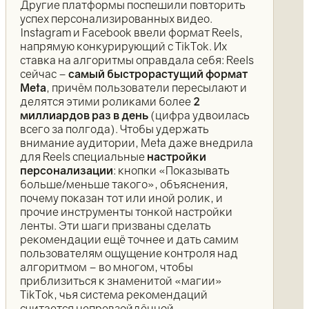
Другие платформы поспешили повторить
успех персонализированных видео.
Instagram и Facebook ввели формат Reels,
напрямую конкурирующий с TikTok. Их
ставка на алгоритмы оправдала себя: Reels
сейчас –
самый быстрорастущий формат
Meta
, причём пользователи пересылают и
делятся этими роликами более
2
миллиардов раз в день
(цифра удвоилась
всего за полгода). Чтобы удержать
внимание аудитории, Meta даже внедрила
для Reels специальные
настройки
персонализации
: кнопки «Показывать
больше/меньше такого», объяснения,
почему показан тот или иной ролик, и
прочие инструменты тонкой настройки
ленты. Эти шаги призваны сделать
рекомендации ещё точнее и дать самим
пользователям ощущение контроля над
алгоритмом – во многом, чтобы
приблизиться к знаменитой «магии»
TikTok, чья система рекомендаций
считается непревзойдённой.