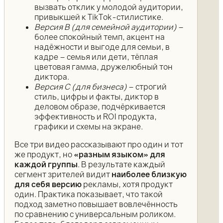
вызвать отклик у молодой аудитории,
привыкшей к TikTok-стилистике.
Версия B (для семейной аудитории)
–
более спокойный темп, акцент на
надёжности и выгоде для семьи, в
кадре – семья или дети, тёплая
цветовая гамма, дружелюбный тон
диктора.
Версия C (для бизнеса)
– строгий
стиль, цифры и факты, диктор в
деловом образе, подчёркивается
эффективность и ROI продукта,
графики и схемы на экране.
Все три видео рассказывают про один и тот
же продукт, но
«разным языком» для
каждой группы
. В результате каждый
сегмент зрителей видит
наиболее близкую
для себя версию
рекламы, хотя продукт
один. Практика показывает, что такой
подход заметно повышает вовлечённость
по сравнению с универсальным роликом.