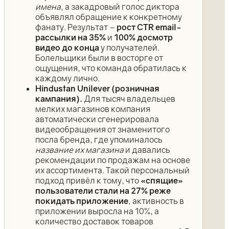
имена
, а закадровый голос диктора
объявлял обращение к конкретному
фанату. Результат –
рост CTR email-
рассылки на 35%
и
100% досмотр
видео до конца
у получателей.
Болельщики были в восторге от
ощущения, что команда обратилась к
каждому лично.
Hindustan Unilever (розничная
кампания).
Для тысяч владельцев
мелких магазинов компания
автоматически сгенерировала
видеообращения от знаменитого
посла бренда, где упоминалось
название их магазина
и давались
рекомендации по продажам на основе
их ассортимента. Такой персональный
подход привёл к тому, что
«спящие»
пользователи стали на 27% реже
покидать приложение
, активность в
приложении выросла на 10%, а
количество доставок товаров