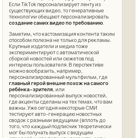
Если TikTok персонализирует ленту из
существующих видео, то генеративные
технологии обещают персонализировать
создание самих видео по требованию
.
Заметим, что кастомизация контента таким
способом полезна не только для рекламы.
Крупные издатели и медиа тоже
экспериментируют с автоматической
сборкой новостей или сюжетов под
интересы пользователя. В перспективе
можно вообразить, например,
персонализированный мультфильм, где
главный герой внешне похож на самого
ребёнка-зрителя
, или
персонализированный выпуск новостей,
где акценты сделаны на тех темах, что вам
важны. Уже сегодня некоторые СМИ
тестируют авто-генерацию новостных
сводок с разными ведущими (вплоть до
того, что
каждый
подписчик теоретически
мог бы получать выпуск с ведущим