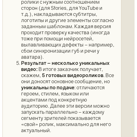
ролики с нужным соотношением
сторон (для Stories, для YouTube и
т.д.), накладываются субтитры,
логотипы и другие элементы согласно
заданным шаблонам. Каждая версия
проходит проверку качества (иногда
тоже при помощи нейросетей,
вылавливающих дефекты – например,
сбои синхронизации губ и речи у
аватара).
Результат – несколько уникальных
видео:
В итоге заказчик получает,
скажем,
5 готовых видеороликов
. Все
они доносят основное сообщение, но
уникальны по подаче
: отличаются
героем, стилем, языком или
акцентами под конкретную
аудиторию. Далее эти версии можно
запускать параллельно – каждому
сегменту зрителей показывается
«свой» ролик, максимально для него
актуальный.