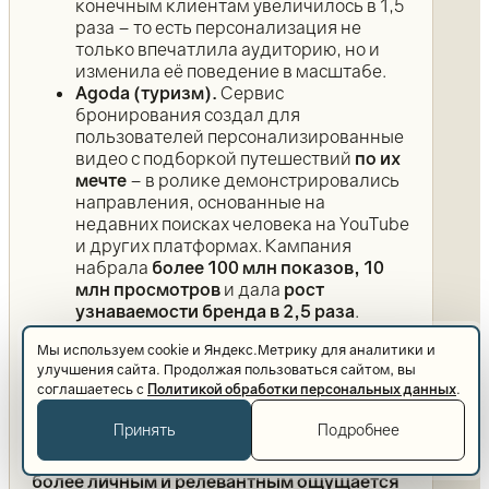
конечным клиентам увеличилось в 1,5
раза – то есть персонализация не
только впечатлила аудиторию, но и
изменила её поведение в масштабе.
Agoda (туризм).
Сервис
бронирования создал для
пользователей персонализированные
видео с подборкой путешествий
по их
мечте
– в ролике демонстрировались
направления, основанные на
недавних поисках человека на YouTube
и других платформах. Кампания
набрала
более 100 млн показов, 10
млн просмотров
и дала
рост
узнаваемости бренда в 2,5 раза
.
Персональные рекомендации в
Мы используем cookie и Яндекс.Метрику для аналитики и
видеоформате вызвали у зрителей
улучшения сайта. Продолжая пользоваться сайтом, вы
больший отклик, чем обычные
соглашаетесь с
Политикой обработки персональных данных
.
универсальные ролики о
путешествиях.
Принять
Подробнее
Эти кейсы наглядно подтверждают:
чем
более личным и релевантным ощущается