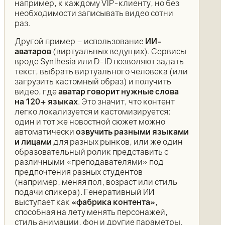
например, к каждому VIP-клиенту, но без
необходимости записывать видео сотни
раз.
Другой пример – использование
ИИ-
аватаров
(виртуальных ведущих). Сервисы
вроде Synthesia или D-ID позволяют задать
текст, выбрать виртуального человека (или
загрузить кастомный образ) и получить
видео, где
аватар говорит нужные слова
на 120+ языках
. Это значит, что контент
легко локализуется и кастомизируется:
один и тот же новостной сюжет можно
автоматически
озвучить разными языками
и лицами
для разных рынков, или же один
образовательный ролик представить с
различными «преподавателями» под
предпочтения разных студентов
(например, меняя пол, возраст или стиль
подачи спикера). Генеративный ИИ
выступает как
«фабрика контента»
,
способная на лету менять персонажей,
стиль анимации, фон и другие параметры.