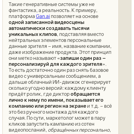
Такие генеративные системы уже не
фантастика, а реальность. К примеру,
платформа
Gan.ai
позволяет на основе
одной записанной видеосцены
автоматически создавать тысячи
уникальных клипов
, подставляя вместо
нейтральных элементов персональные
данные зрителя – имя, название компании,
даже изображение продукта. Этот принцип
они метко называют «
запиши один раз –
персонализируй для каждого зрителя
».
То есть достаточно один раз снять базовое
видео с универсальным сообщением, а
дальше облачный ИИ-движок сгенерирует
сколько угодно версий: каждому клиенту
придёт ролик, где диктор
обращается
лично к нему по имени, показывает его
компанию или регион на экране
и т.д. – всё
это без ручного монтажа для каждого
случая. По сути, маркетолог может в пару
кликов запустить кампанию из сотен
видеопосланий,
обращённых персонально
,