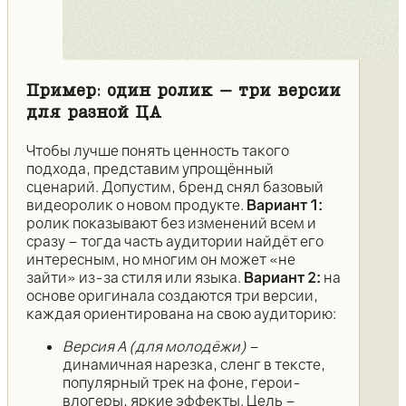
Пример: один ролик – три версии
для разной ЦА
Чтобы лучше понять ценность такого
подхода, представим упрощённый
сценарий. Допустим, бренд снял базовый
видеоролик о новом продукте.
Вариант 1:
ролик показывают без изменений всем и
сразу – тогда часть аудитории найдёт его
интересным, но многим он может «не
зайти» из-за стиля или языка.
Вариант 2:
на
основе оригинала создаются три версии,
каждая ориентирована на свою аудиторию:
Версия А (для молодёжи)
–
динамичная нарезка, сленг в тексте,
популярный трек на фоне, герои-
влогеры, яркие эффекты. Цель –