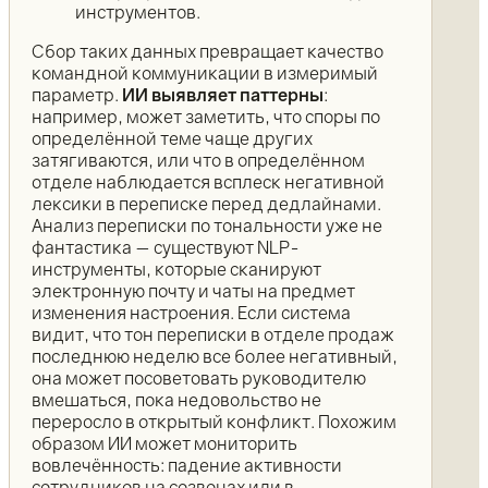
инструментов.
Сбор таких данных превращает качество
командной коммуникации в измеримый
параметр.
ИИ выявляет паттерны
:
например, может заметить, что споры по
определённой теме чаще других
затягиваются, или что в определённом
отделе наблюдается всплеск негативной
лексики в переписке перед дедлайнами.
Анализ переписки по тональности уже не
фантастика — существуют NLP-
инструменты, которые сканируют
электронную почту и чаты на предмет
изменения настроения. Если система
видит, что тон переписки в отделе продаж
последнюю неделю все более негативный,
она может посоветовать руководителю
вмешаться, пока недовольство не
переросло в открытый конфликт. Похожим
образом ИИ может мониторить
вовлечённость: падение активности
сотрудников на созвонах или в