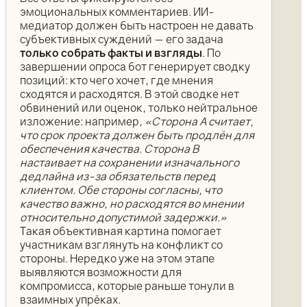
эмоциональных комментариев. ИИ-
медиатор должен быть настроен не давать
субъективных суждений — его задача
только собрать факты и взгляды
. По
завершении опроса бот генерирует сводку
позиций: кто чего хочет, где мнения
сходятся и расходятся. В этой сводке нет
обвинений или оценок, только нейтральное
изложение: например,
«Сторона А считает,
что срок проекта должен быть продлён для
обеспечения качества. Сторона B
настаивает на сохранении изначального
дедлайна из-за обязательств перед
клиентом. Обе стороны согласны, что
качество важно, но расходятся во мнении
относительно допустимой задержки.»
Такая объективная картина помогает
участникам взглянуть на конфликт со
стороны. Нередко уже на этом этапе
выявляются возможности для
компромисса, которые раньше тонули в
взаимных упрёках.