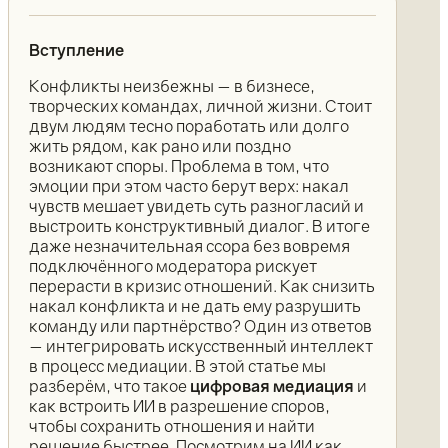
Вступление
Конфликты неизбежны — в бизнесе,
творческих командах, личной жизни. Стоит
двум людям тесно поработать или долго
жить рядом, как рано или поздно
возникают споры. Проблема в том, что
эмоции при этом часто берут верх: накал
чувств мешает увидеть суть разногласий и
выстроить конструктивный диалог. В итоге
даже незначительная ссора без вовремя
подключённого модератора рискует
перерасти в кризис отношений. Как снизить
накал конфликта и не дать ему разрушить
команду или партнёрство? Один из ответов
— интегрировать искусственный интеллект
в процесс медиации. В этой статье мы
разберём, что такое
цифровая медиация
и
как встроить ИИ в разрешение споров,
чтобы сохранить отношения и найти
решение быстрее. Посмотрим на ИИ как