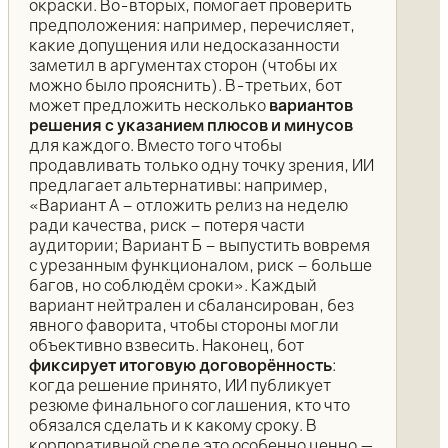
окраски. Во-вторых, помогает проверить
предположения: например, перечисляет,
какие допущения или недосказанности
заметил в аргументах сторон (чтобы их
можно было прояснить). В-третьих, бот
может предложить несколько
вариантов
решения с указанием плюсов и минусов
для каждого. Вместо того чтобы
продавливать только одну точку зрения, ИИ
предлагает альтернативы: например,
«Вариант А – отложить релиз на неделю
ради качества, риск – потеря части
аудитории; Вариант Б – выпустить вовремя
с урезанным функционалом, риск – больше
багов, но соблюдём сроки». Каждый
вариант нейтрален и сбалансирован, без
явного фаворита, чтобы стороны могли
объективно взвесить. Наконец, бот
фиксирует итоговую договорённость
:
когда решение принято, ИИ публикует
резюме финального соглашения, кто что
обязался сделать и к какому сроку. В
корпоративной среде это особенно ценно —