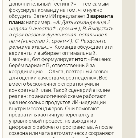
дополнительный тестинг?» — тем самым
фокусирует команду на том, что нужно
обсудить. Затем ИИ предлагает
3 варианта
плана
: например,
«A: Дать команде ещё 2
недели (качество↑, сроки→); B: Выпустить
в срок базовый функционал, остальное в
патч (качество→, сроки✓); C: Разделить
релиз на этапы...
». Команда обсуждает эти
варианты и выбирает оптимальный.
Наконец, бот формулирует
итог
: «Решено:
берём вариант B, ответственный за
координацию — Ольга, повторный созвон
для оценки качества через неделю». Всё —
вместо бесконечного спора получили
конкретный план. Такой сценарий вполне
реален: по аналогичной схеме работают
уже несколько продуктов ИИ-медиации
внутри мессенджеров. Они помогают
превратить хаотичную перепалку в
управляемый процесс, не выходя из
цифрового рабочего пространства. А после
созвона или чата автоматически сохраняют