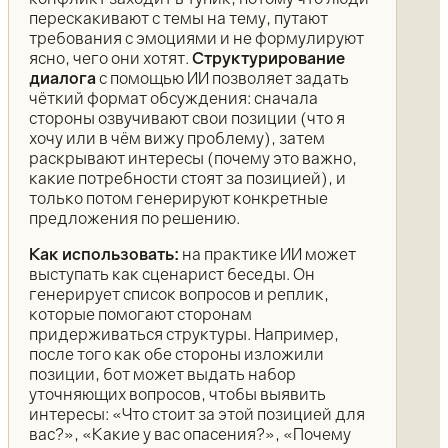
перескакивают с темы на тему, путают
требования с эмоциями и не формулируют
ясно, чего они хотят.
Структурирование
диалога
с помощью ИИ позволяет задать
чёткий формат обсуждения: сначала
стороны озвучивают свои позиции (что я
хочу или в чём вижу проблему), затем
раскрывают интересы (почему это важно,
какие потребности стоят за позицией), и
только потом генерируют конкретные
предложения по решению.
Как использовать:
на практике ИИ может
выступать как сценарист беседы. Он
генерирует список вопросов и реплик,
которые помогают сторонам
придерживаться структуры. Например,
после того как обе стороны изложили
позиции, бот может выдать набор
уточняющих вопросов, чтобы выявить
интересы: «Что стоит за этой позицией для
вас?», «Какие у вас опасения?», «Почему