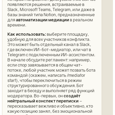
появляются решения, встраиваемые в
Slack, Microsoft Teams, Telegram, или даже в
базы знаний типа Notion, предназначенные
для
автоматизации медиации
в реальном
времени.
Как использовать:
выберите площадку,
удобную для всех участников конфликта.
Это может быть отдельный канал в Slack,
где включен ИИ-бот-медиатор, или чат в
Telegram с подключенным ИИ-ассистентом.
В начале обсудите регламент: например,
если спор завязывается в общем чат-
потоке, любой участник может позвать бота
командой (скажем, написать /mediator
start), чтобы переключиться в режим
структурированного обсуждения. Бот
заходит в беседу и выполняет ряд функций
модератора. Во-первых, он
создаёт
нейтральный конспект переписки
–
пересказывает вежливо и объективно, кто
какую позицию занял, без эмоциональной