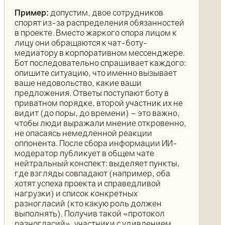
Пример:
допустим, двое сотрудников
спорят из-за распределения обязанностей
в проекте. Вместо жаркого спора лицом к
лицу они обращаются к чат-боту-
медиатору в корпоративном мессенджере.
Бот последовательно спрашивает каждого:
опишите ситуацию, что именно вызывает
ваше недовольство, какие ваши
предложения. Ответы поступают боту в
приватном порядке, второй участник их не
видит (до поры, до времени) – это важно,
чтобы люди выражали мнение откровенно,
не опасаясь немедленной реакции
оппонента. После сбора информации ИИ-
модератор публикует в общем чате
нейтральный конспект: выделяет пункты,
где взгляды совпадают (например, оба
хотят успеха проекта и справедливой
нагрузки) и список конкретных
разногласий (кто какую роль должен
выполнять). Получив такой «протокол
разногласий», участники с удивлением