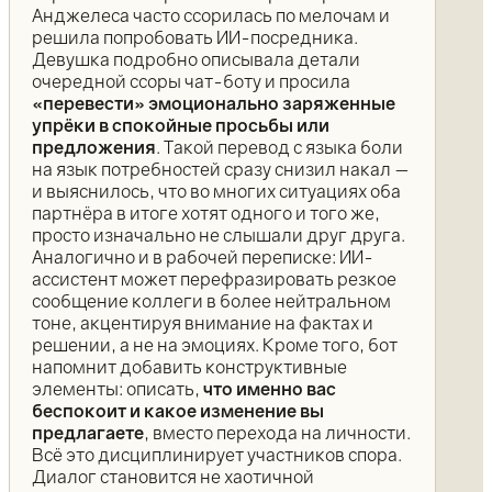
Анджелеса часто ссорилась по мелочам и
решила попробовать ИИ-посредника.
Девушка подробно описывала детали
очередной ссоры чат-боту и просила
«перевести» эмоционально заряженные
упрёки в спокойные просьбы или
предложения
. Такой перевод с языка боли
на язык потребностей сразу снизил накал —
и выяснилось, что во многих ситуациях оба
партнёра в итоге хотят одного и того же,
просто изначально не слышали друг друга.
Аналогично и в рабочей переписке: ИИ-
ассистент может перефразировать резкое
сообщение коллеги в более нейтральном
тоне, акцентируя внимание на фактах и
решении, а не на эмоциях. Кроме того, бот
напомнит добавить конструктивные
элементы: описать,
что именно вас
беспокоит и какое изменение вы
предлагаете
, вместо перехода на личности.
Всё это дисциплинирует участников спора.
Диалог становится не хаотичной