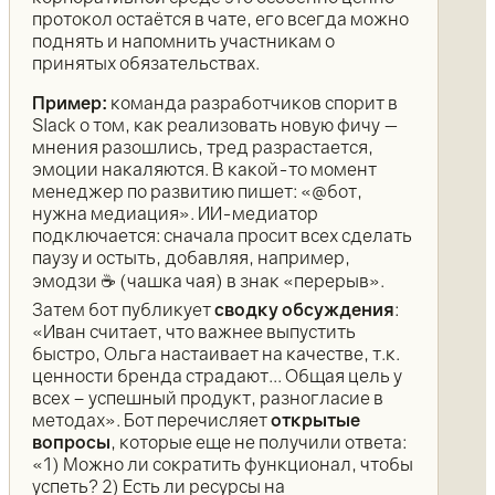
протокол остаётся в чате, его всегда можно
поднять и напомнить участникам о
принятых обязательствах.
Пример:
команда разработчиков спорит в
Slack о том, как реализовать новую фичу —
мнения разошлись, тред разрастается,
эмоции накаляются. В какой-то момент
менеджер по развитию пишет: «@бот,
нужна медиация». ИИ-медиатор
подключается: сначала просит всех сделать
паузу и остыть, добавляя, например,
эмодзи ☕ (чашка чая) в знак «перерыв».
Затем бот публикует
сводку обсуждения
:
«Иван считает, что важнее выпустить
быстро, Ольга настаивает на качестве, т.к.
ценности бренда страдают... Общая цель у
всех – успешный продукт, разногласие в
методах». Бот перечисляет
открытые
вопросы
, которые еще не получили ответа:
«1) Можно ли сократить функционал, чтобы
успеть? 2) Есть ли ресурсы на