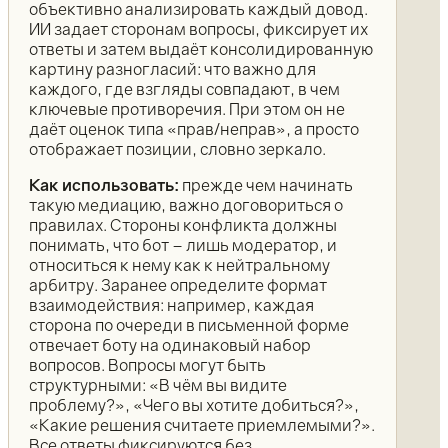
объективно анализировать каждый довод.
ИИ задает сторонам вопросы, фиксирует их
ответы и затем выдаёт консолидированную
картину разногласий: что важно для
каждого, где взгляды совпадают, в чем
ключевые противоречия. При этом он не
даёт оценок типа «прав/неправ», а просто
отображает позиции, словно зеркало.
Как использовать:
прежде чем начинать
такую медиацию, важно договориться о
правилах. Стороны конфликта должны
понимать, что бот – лишь модератор, и
относиться к нему как к нейтральному
арбитру. Заранее определите формат
взаимодействия: например, каждая
сторона по очереди в письменной форме
отвечает боту на одинаковый набор
вопросов. Вопросы могут быть
структурными: «В чём вы видите
проблему?», «Чего вы хотите добиться?»,
«Какие решения считаете приемлемыми?».
Все ответы фиксируются без