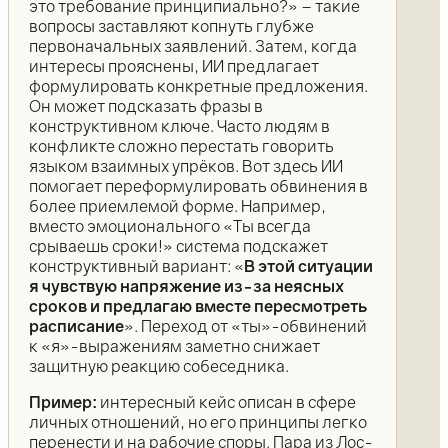
это требование принципиально?» – такие
вопросы заставляют копнуть глубже
первоначальных заявлений. Затем, когда
интересы прояснены, ИИ предлагает
формулировать конкретные предложения.
Он может подсказать фразы в
конструктивном ключе. Часто людям в
конфликте сложно перестать говорить
языком взаимных упрёков. Вот здесь ИИ
помогает переформулировать обвинения в
более приемлемой форме. Например,
вместо эмоционального «Ты всегда
срываешь сроки!» система подскажет
конструктивный вариант: «
В этой ситуации
я чувствую напряжение из-за неясных
сроков и предлагаю вместе пересмотреть
расписание
». Переход от «ты»-обвинений
к «я»-выражениям заметно снижает
защитную реакцию собеседника.
Пример:
интересный кейс описан в сфере
личных отношений, но его принципы легко
перенести и на рабочие споры. Пара из Лос-