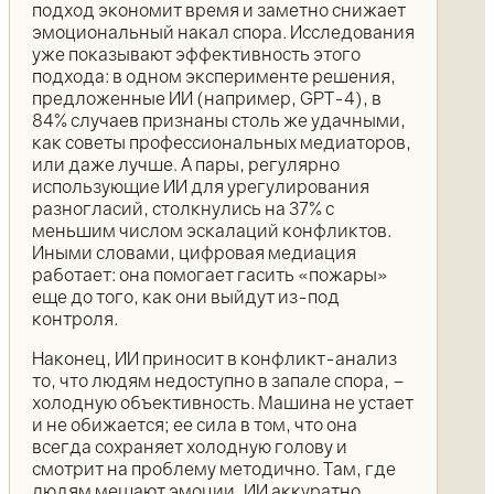
подход экономит время и заметно снижает
эмоциональный накал спора. Исследования
уже показывают эффективность этого
подхода: в одном эксперименте решения,
предложенные ИИ (например, GPT-4), в
84% случаев признаны столь же удачными,
как советы профессиональных медиаторов,
или даже лучше. А пары, регулярно
использующие ИИ для урегулирования
разногласий, столкнулись на 37% с
меньшим числом эскалаций конфликтов.
Иными словами, цифровая медиация
работает: она помогает гасить «пожары»
еще до того, как они выйдут из-под
контроля.
Наконец, ИИ приносит в конфликт-анализ
то, что людям недоступно в запале спора, –
холодную объективность. Машина не устает
и не обижается; ее сила в том, что она
всегда сохраняет холодную голову и
смотрит на проблему методично. Там, где
людям мешают эмоции, ИИ аккуратно