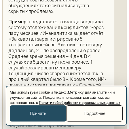
обсуждениях тоже сигнализирует о
скрытых проблемах.
Пример:
представьте, команда внедрила
систему отслеживания конфликтов. Через
пару месяцев ИИ-аналитика выдаёт отчёт:
«За квартал зарегистрировано 5
конфликтных кейсов. 3 из них – по поводу
дедлайнов, 2 – по распределению ролей.
Среднее время решения – 4 дня. В 4
случаях из 5 достигнут компромисс, 1
случай эскалирован менеджеру.
Тенденция: число споров снижается, т.к. в
прошлый квартал было 8». Кроме того, ИИ-
помощник может подсказать: «Основной
триггер – неопределённость сроков, она
Мы используем cookie и Яндекс.Метрику для аналитики и
фигурирует в 60% случаев. Рекомендация:
улучшения сайта. Продолжая пользоваться сайтом, вы
чётче прописывать сроки и ответственности
соглашаетесь с
Политикой обработки персональных данных
.
в начале проектов». Таким образом,
руководство получает
прозрачную картину
Принять
Подробнее
конфликтности
и может адресно работать
над системными причинами.