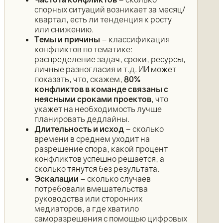
спорных ситуаций возникает за месяц/
квартал, есть ли тенденция к росту
или снижению.
Темы и причины
– классификация
конфликтов по тематике:
распределение задач, сроки, ресурсы,
личные разногласия и т.д. ИИ может
показать, что, скажем,
80%
конфликтов в команде связаны с
неясными сроками проектов
, что
укажет на необходимость лучше
планировать дедлайны.
Длительность и исход
– сколько
времени в среднем уходит на
разрешение спора, какой процент
конфликтов успешно решается, а
сколько тянутся без результата.
Эскалации
– сколько случаев
потребовали вмешательства
руководства или сторонних
медиаторов, а где хватило
саморазрешения с помощью цифровых