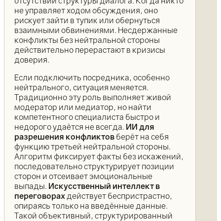
отсутствии структуры диалога. Когда никто
не управляет ходом обсуждения, оно
рискует зайти в тупик или обернуться
взаимными обвинениями. Несдержанные
конфликты без нейтральной стороны
действительно перерастают в кризисы
доверия.
Если подключить посредника, особенно
нейтрального, ситуация меняется.
Традиционно эту роль выполняет живой
модератор или медиатор, но найти
компетентного специалиста быстро и
недорого удаётся не всегда.
ИИ для
разрешения конфликтов
берёт на себя
функцию третьей нейтральной стороны.
Алгоритм фиксирует факты без искажений,
последовательно структурирует позиции
сторон и отсеивает эмоциональные
выпады.
Искусственный интеллект в
переговорах
действует беспристрастно,
опираясь только на введённые данные.
Такой объективный, структурированный