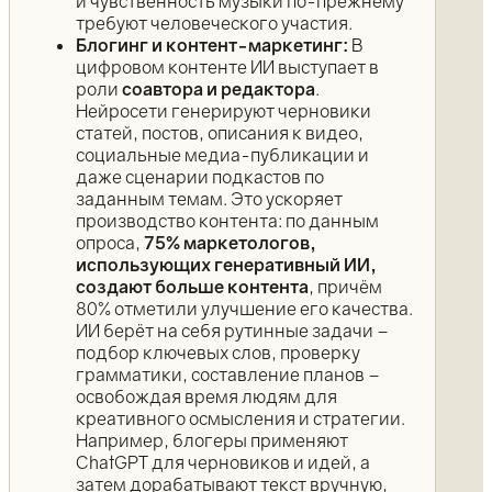
и чувственность музыки по-прежнему
требуют человеческого участия.
Блогинг и контент-маркетинг:
В
цифровом контенте ИИ выступает в
роли
соавтора и редактора
.
Нейросети генерируют черновики
статей, постов, описания к видео,
социальные медиа-публикации и
даже сценарии подкастов по
заданным темам. Это ускоряет
производство контента: по данным
опроса,
75% маркетологов,
использующих генеративный ИИ,
создают больше контента
, причём
80% отметили улучшение его качества.
ИИ берёт на себя рутинные задачи –
подбор ключевых слов, проверку
грамматики, составление планов –
освобождая время людям для
креативного осмысления и стратегии.
Например, блогеры применяют
ChatGPT для черновиков и идей, а
затем дорабатывают текст вручную,