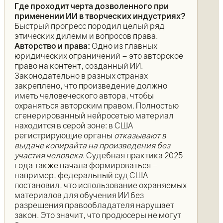
Где проходит черта дозволенного при
применении ИИ в творческих индустриях?
Быстрый прогресс породил целый ряд
этических дилемм и вопросов права.
Авторство и права:
Одно из главных
юридических ограничений – это авторское
право на контент, созданный ИИ.
Законодательно в разных странах
закреплено, что произведение должно
иметь человеческого автора, чтобы
охраняться авторским правом. Полностью
сгенерированный нейросетью материал
находится в серой зоне: в США
регистрирующие органы
отказывают в
выдаче копирайта на произведения без
участия человека
. Судебная практика 2025
года также начала формироваться –
например, федеральный суд США
постановил, что использование охраняемых
материалов для обучения ИИ без
разрешения правообладателя нарушает
закон. Это значит, что продюсеры не могут