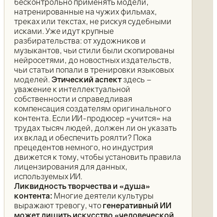
бесконтрольно применять модели,
натренированные на чужих фильмах,
треках или текстах, не рискуя судебными
исками. Уже идут крупные
разбирательства: от художников и
музыкантов, чьи стили были скопированы
нейросетями, до новостных издательств,
чьи статьи попали в тренировки языковых
моделей.
Этический аспект
здесь –
уважение к интеллектуальной
собственности и справедливая
компенсация создателям оригинального
контента. Если ИИ-продюсер «учится» на
трудах тысяч людей, должен ли он указать
их вклад и обеспечить роялти? Пока
прецедентов немного, но индустрия
движется к тому, чтобы установить правила
лицензирования для данных,
используемых ИИ.
Ликвидность творчества и «душа»
контента:
Многие деятели культуры
выражают тревогу, что
генеративный ИИ
может лишить искусство «человеческой