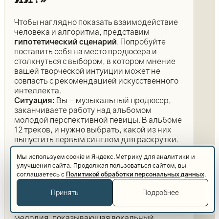
Чтобы наглядно показать взаимодействие
человека и алгоритма, представим
гипотетический сценарий
. Попробуйте
поставить себя на место продюсера и
столкнуться с выбором, в котором мнение
вашей творческой интуиции может не
совпасть с рекомендацией искусственного
интеллекта.
Ситуация:
Вы – музыкальный продюсер,
заканчиваете работу над альбомом
молодой перспективной певицы. В альбоме
12 треков, и нужно выбрать, какой из них
выпустить первым синглом для раскрутки.
От этого выбора зависит, зацепит ли
Мы используем cookie и Яндекс.Метрику для аналитики и
артистка широкую аудиторию с самого
улучшения сайта. Продолжая пользоваться сайтом, вы
старта.
соглашаетесь с
Политикой обработки персональных данных
.
Ваш взгляд:
Вам лично больше всего
нравится эмоциональная баллада под
Принять
Подробнее
названием
«Осколки сна»
. В ней глубокий
автобиографический текст и красивая
мелодия, показывающая вокальный