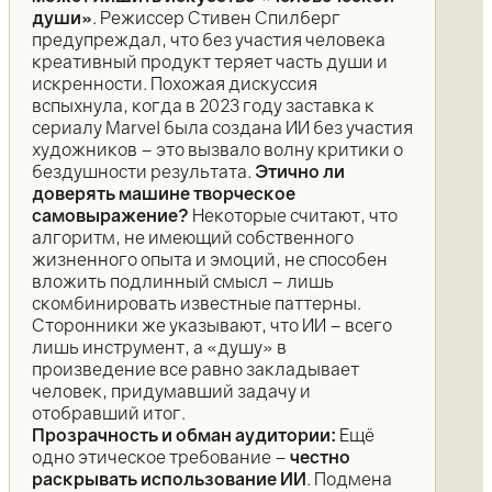
души»
. Режиссер Стивен Спилберг
предупреждал, что без участия человека
креативный продукт теряет часть души и
искренности. Похожая дискуссия
вспыхнула, когда в 2023 году заставка к
сериалу Marvel была создана ИИ без участия
художников – это вызвало волну критики о
бездушности результата.
Этично ли
доверять машине творческое
самовыражение?
Некоторые считают, что
алгоритм, не имеющий собственного
жизненного опыта и эмоций, не способен
вложить подлинный смысл – лишь
скомбинировать известные паттерны.
Сторонники же указывают, что ИИ – всего
лишь инструмент, а «душу» в
произведение все равно закладывает
человек, придумавший задачу и
отобравший итог.
Прозрачность и обман аудитории:
Ещё
одно этическое требование –
честно
раскрывать использование ИИ
. Подмена