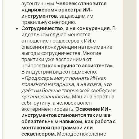
аутентичным.
Человек становится
«дирижёром» оркестра ИИ-
инструментов
, задающим им
правильную мелодию.
Сотрудничество, а не конкуренция.
В
идеальном случае меняется
отношение продюсеров к ИИ: с
опасения конкуренции на понимание
выгоды сотрудничества. Многие
практики уже воспринимают
нейросети как
«ручного ассистента»
.
В индустрии видео подмечено:
«Продюсеры могут принять ИИ как
полезного напарника, а не врага, что
даёт им больше творческой свободы и
организованности»
. Машина берёт на
себя рутину, а человек волен
экспериментировать.
Освоение ИИ-
инструментов становится таким же
обязательным навыком, как работа с
монтажной программой или
секвенсором.
Молодое поколение