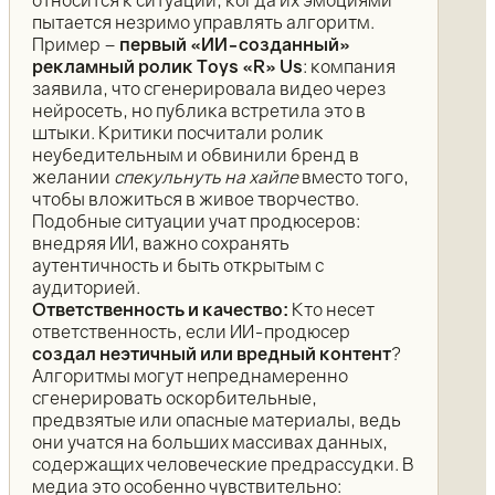
пытается незримо управлять алгоритм.
Пример –
первый «ИИ-созданный»
рекламный ролик Toys «R» Us
: компания
заявила, что сгенерировала видео через
нейросеть, но публика встретила это в
штыки. Критики посчитали ролик
неубедительным и обвинили бренд в
желании
спекульнуть на хайпе
вместо того,
чтобы вложиться в живое творчество.
Подобные ситуации учат продюсеров:
внедряя ИИ, важно сохранять
аутентичность и быть открытым с
аудиторией.
Ответственность и качество:
Кто несет
ответственность, если ИИ-продюсер
создал неэтичный или вредный контент
?
Алгоритмы могут непреднамеренно
сгенерировать оскорбительные,
предвзятые или опасные материалы, ведь
они учатся на больших массивах данных,
содержащих человеческие предрассудки. В
медиа это особенно чувствительно: