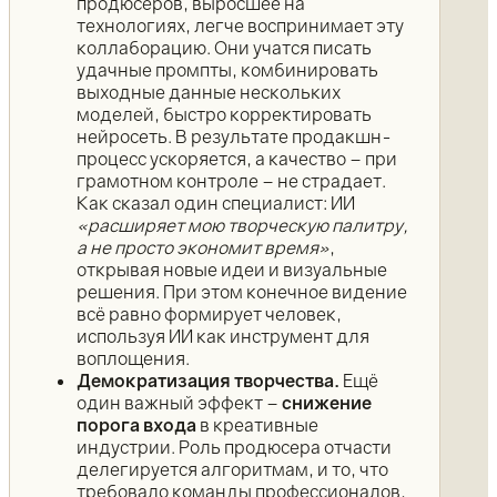
продюсеров, выросшее на
технологиях, легче воспринимает эту
коллаборацию. Они учатся писать
удачные промпты, комбинировать
выходные данные нескольких
моделей, быстро корректировать
нейросеть. В результате продакшн-
процесс ускоряется, а качество – при
грамотном контроле – не страдает.
Как сказал один специалист: ИИ
«расширяет мою творческую палитру,
а не просто экономит время»
,
открывая новые идеи и визуальные
решения. При этом конечное видение
всё равно формирует человек,
используя ИИ как инструмент для
воплощения.
Демократизация творчества.
Ещё
один важный эффект –
снижение
порога входа
в креативные
индустрии. Роль продюсера отчасти
делегируется алгоритмам, и то, что
требовало команды профессионалов,