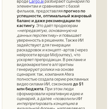
вроде
Largo.ai
разбирают сценарий по
элементам и сравнивают с базой
фильмов, предоставляя
прогноз по
успешности, оптимальный жанровый
баланс и даже рекомендации по
кастингу
. Это даёт продюсерам
«непредвзятую, основанную на
данных перспективу»
и повышает
уверенность в решениях. Также ИИ
задействуют для генерации
раскадровок и концепт-артов (через
нейросети вроде Midjourney), что
ускоряет препродакшн. В рекламе и
видеомаркетинге алгоритмы
генерируют ролики на основе
сценария: так, компания Atera
полностью создала серию рекламных
видео силами ИИ, сэкономив
до $1
млн бюджета
. При этом люди
сформировали креативную идею и
сценарий, а далее
«позволили ИИ
интерпретировать концепцию в
визуальной форме», направляя его