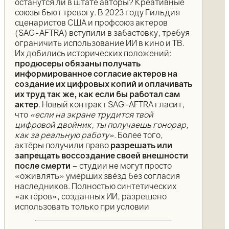
останутся ли в штате авторы? Креативные
союзы бьют тревогу. В 2023 году Гильдия
сценаристов США и профсоюз актеров
(SAG-AFTRA) вступили в забастовку, требуя
ограничить использование ИИ в кино и ТВ.
Их добились исторических положений:
продюсеры обязаны получать
информированное согласие актеров на
создание их цифровых копий и оплачивать
их труд так же, как если бы работал сам
актер
. Новый контракт SAG-AFTRA гласит,
что
«если на экране трудится твой
цифровой двойник, ты получаешь гонорар,
как за реальную работу»
. Более того,
актёры получили право
разрешать или
запрещать воссоздание своей внешности
после смерти
– студии не могут просто
«оживлять» умерших звёзд без согласия
наследников. Полностью синтетических
«актёров», созданных ИИ, разрешено
использовать только при условии