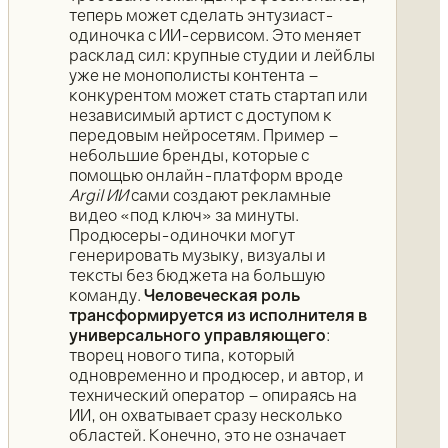
теперь может сделать энтузиаст-
одиночка с ИИ-сервисом. Это меняет
расклад сил: крупные студии и лейблы
уже не монополисты контента –
конкурентом может стать стартап или
независимый артист с доступом к
передовым нейросетям. Пример –
небольшие бренды, которые с
помощью онлайн-платформ вроде
Argil ИИ
сами создают рекламные
видео «под ключ» за минуты.
Продюсеры-одиночки могут
генерировать музыку, визуалы и
тексты без бюджета на большую
команду.
Человеческая роль
трансформируется из исполнителя в
универсального управляющего
:
творец нового типа, который
одновременно и продюсер, и автор, и
технический оператор – опираясь на
ИИ, он охватывает сразу несколько
областей. Конечно, это не означает