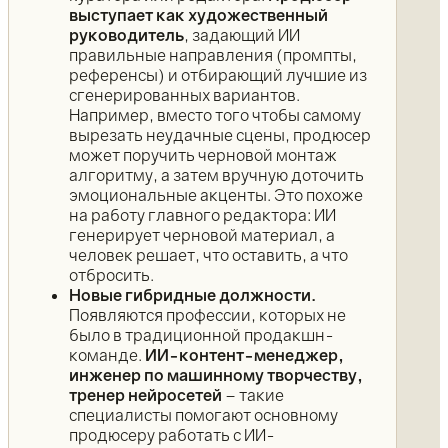
выступает как художественный
руководитель
, задающий ИИ
правильные направления (промпты,
референсы) и отбирающий лучшие из
сгенерированных вариантов.
Например, вместо того чтобы самому
вырезать неудачные сцены, продюсер
может поручить черновой монтаж
алгоритму, а затем вручную доточить
эмоциональные акценты. Это похоже
на работу главного редактора: ИИ
генерирует черновой материал, а
человек решает, что оставить, а что
отбросить.
Новые гибридные должности.
Появляются профессии, которых не
было в традиционной продакшн-
команде.
ИИ-контент-менеджер,
инженер по машинному творчеству,
тренер нейросетей
– такие
специалисты помогают основному
продюсеру работать с ИИ-