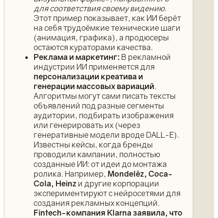
для соответствия своему видению
.
Этот пример показывает, как ИИ берёт
на себя трудоёмкие технические шаги
(анимация, графика), а продюсеры
остаются кураторами качества.
Реклама и маркетинг:
В рекламной
индустрии ИИ применяется для
персонализации креатива и
генерации массовых вариаций
.
Алгоритмы могут сами писать тексты
объявлений под разные сегменты
аудитории, подбирать изображения
или генерировать их (через
генеративные модели вроде DALL-E).
Известны кейсы, когда бренды
проводили кампании, полностью
созданные ИИ: от идеи до монтажа
ролика. Например,
Mondelēz, Coca-
Cola, Heinz
и другие корпорации
экспериментируют с нейросетями для
создания рекламных концепций.
Fintech-компания Klarna заявила, что