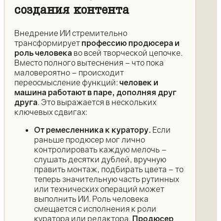
создания контента
Внедрение ИИ стремительно
трансформирует
профессию продюсера и
роль человека
во всей творческой цепочке.
Вместо полного вытеснения – что пока
маловероятно – происходит
переосмысление функций:
человек и
машина работают в паре, дополняя друг
друга
. Это выражается в нескольких
ключевых сдвигах:
От ремесленника к куратору.
Если
раньше продюсер мог лично
контролировать каждую мелочь –
слушать десятки дублей, вручную
править монтаж, подбирать цвета – то
теперь значительную часть рутинных
или технических операций может
выполнить ИИ. Роль человека
смещается с исполнения к роли
куратора или редактора.
Продюсер