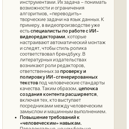
инструментами. Их задача – понимать
возможности и ограничения
алгоритмов, «переводить»
творческие задачи на язык данных. К
примеру, в видеопроизводстве уже
есть
специалисты по работе с ИИ-
видеоредакторами
, которые
настраивают автоматический монтаж
и следят, чтобы стиль ролика
соответствовал брендбуку. В
литературных издательствах
возникают роли редакторов,
ответственных за
проверку и
полировку ИИ-сгенерированных
текстов
под человеческие стандарты
качества. Таким образом,
цепочка
создания контента расширяется
,
включая тех, кто выступает
посредниками между человеческим
замыслом и машинным выполнением.
Повышение требований к
«человеческим» навыкам.
Парадоксально, но чем больше