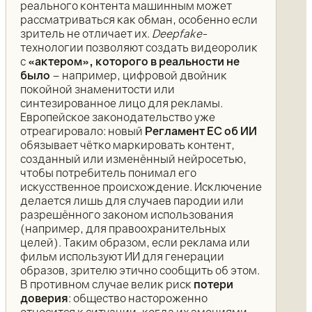
реального контента машинным может
рассматриваться как обман, особенно если
зритель не отличает их.
Deepfake
-
технологии позволяют создать видеоролик
с
«актером», которого в реальности не
было
– например, цифровой двойник
покойной знаменитости или
синтезированное лицо для рекламы.
Европейское законодательство уже
отреагировало: новый
Регламент ЕС об ИИ
обязывает чётко маркировать контент,
созданный или изменённый нейросетью,
чтобы потребитель понимал его
искусственное происхождение. Исключение
делается лишь для случаев пародии или
разрешённого законом использования
(например, для правоохранительных
целей). Таким образом, если реклама или
фильм используют ИИ для генерации
образов, зрителю этично сообщить об этом.
В противном случае велик риск
потери
доверия
: общество настороженно
относится к ситуации, когда их эмоциями