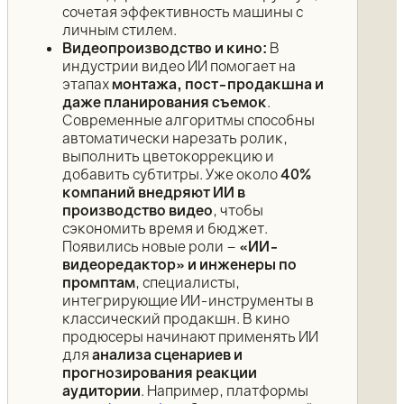
сочетая эффективность машины с
личным стилем.
Видеопроизводство и кино:
В
индустрии видео ИИ помогает на
этапах
монтажа, пост-продакшна и
даже планирования съемок
.
Современные алгоритмы способны
автоматически нарезать ролик,
выполнить цветокоррекцию и
добавить субтитры. Уже около
40%
компаний внедряют ИИ в
производство видео
, чтобы
сэкономить время и бюджет.
Появились новые роли –
«ИИ-
видеоредактор» и инженеры по
промптам
, специалисты,
интегрирующие ИИ-инструменты в
классический продакшн. В кино
продюсеры начинают применять ИИ
для
анализа сценариев и
прогнозирования реакции
аудитории
. Например, платформы