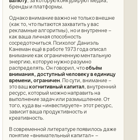
валюту
, за которую конкурируют медиа,
бренды и платформы.
Однако внимание важно не только внешне
(как то, что пытаются захватить у вас
рекламные алгоритмы), но и внутренне –
как ваша личная способность
сосредоточиться. Психолог Даниэль
Канеман ещё в работе 1973 года описал
внимание как ограниченную ментальную
энергию, которую нужно разумно
распределять. Он говорил, что
объём
внимания, доступный человеку в единицу
времени, ограничен
. По сути, внимание –
это ваш
когнитивный капитал
, внутренний
ресурс, который можно направить на
выполнение задач или размышление. От
того, куда вы «инвестируете» этот ресурс,
зависит ваша продуктивность и
креативность.
В современной литературе появилось даже
понятие «внимательный капитал» –