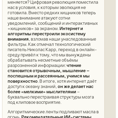
меняется? Цифровая революция поместила
нас в условия, к которым эволюция не
готовила. Вместо редких хищников теперь
наше внимание атакуют сотни
уведомлений, сообщений и интерактивных
«хищников» за экраном.
Интернет и
алгоритмы перестроили экосистему
внимания
, взломав наши унаследованные
фильтры. Как отмечал технологический
писатель Николас Карр, переход в онлайн-
среду привёл к тому, что мы вынуждены
обрабатывать несметные объёмы
разрозненной информации:
чтение
становится отрывочным, мышление –
поспешным и рассеянным, учимся мы
поверхностно
. В итоге, хотя интернет даёт
доступ к океану знаний,
он же делает нас
более «мелкими» мыслителями
–
буквально перестраивая структуры мозга
под клиповое восприятие.
Алгоритмические ленты подливают масла в
огонь.
Рекомендательные ИИ-системы