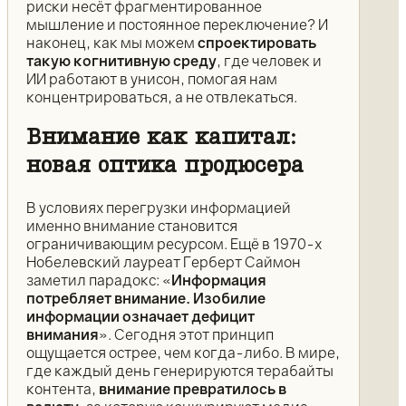
риски несёт фрагментированное
мышление и постоянное переключение? И
наконец, как мы можем
спроектировать
такую когнитивную среду
, где человек и
ИИ работают в унисон, помогая нам
концентрироваться, а не отвлекаться.
Внимание как капитал:
новая оптика продюсера
В условиях перегрузки информацией
именно внимание становится
ограничивающим ресурсом. Ещё в 1970-х
Нобелевский лауреат Герберт Саймон
заметил парадокс: «
Информация
потребляет внимание. Изобилие
информации означает дефицит
внимания
». Сегодня этот принцип
ощущается острее, чем когда-либо. В мире,
где каждый день генерируются терабайты
контента,
внимание превратилось в