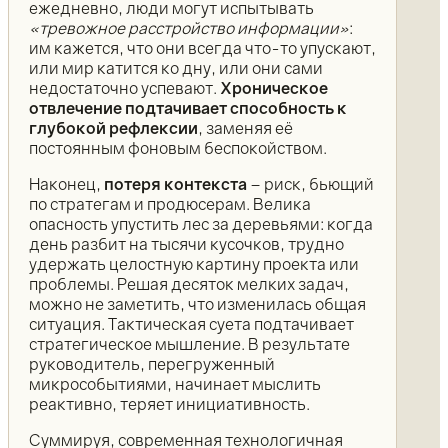
ежедневно, люди могут испытывать
«тревожное расстройство информации»
:
им кажется, что они всегда что-то упускают,
или мир катится ко дну, или они сами
недостаточно успевают.
Хроническое
отвлечение подтачивает способность к
глубокой рефлексии
, заменяя её
постоянным фоновым беспокойством.
Наконец,
потеря контекста
– риск, бьющий
по стратегам и продюсерам. Велика
опасность упустить лес за деревьями: когда
день разбит на тысячи кусочков, трудно
удержать целостную картину проекта или
проблемы. Решая десяток мелких задач,
можно не заметить, что изменилась общая
ситуация. Тактическая суета подтачивает
стратегическое мышление. В результате
руководитель, перегруженный
микрособытиями, начинает мыслить
реактивно, теряет инициативность.
Суммируя, современная технологичная