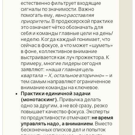
естественно фильтрует входящие
сигналы по значимости. Важно
помогать ему,
явно расставляя
приоритеты
. В продюсерской практике
это означает чётко обозначать для
себя и команды главные цели на день/
неделю. Когда каждый понимает, что
сейчас в фокусе, а что может «шуметь»
в фоне, коллективное внимание
выстраивается как луч прожектора. К
примеру, многие лидеры сегодня
заявляют:
«наша главная цель
квартала – Х, остальное вторично»
– и
тем самым направляют ограниченное
внимание команды на ключевое.
Практики единичной задачи
(монотаскинг).
Привычка делать
одно за другим, а не всё сразу, резко
повышает качество фокуса. Эксперты
по продуктивности отмечают:
не время
управлять надо, а вниманием
. Вместо
бесконечных списков дел и попыток