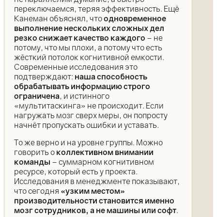
переключаемся, теряя эффективность. Ещё
Канеман объяснял, что
одновременное
выполнение нескольких сложных дел
резко снижает качество каждого
– не
потому, что мы плохи, а потому что есть
жёсткий потолок когнитивной емкости.
Современные исследования это
подтверждают:
наша способность
обрабатывать информацию строго
ограничена
, и истинного
«мультитаскинга» не происходит. Если
нагружать мозг сверх меры, он попросту
начнёт пропускать ошибки и уставать.
То же верно и на уровне группы. Можно
говорить о
коллективном внимании
команды
– суммарном когнитивном
ресурсе, который есть у проекта.
Исследования в менеджменте показывают,
что сегодня
«узким местом»
производительности становится именно
мозг сотрудников, а не машины или софт
.