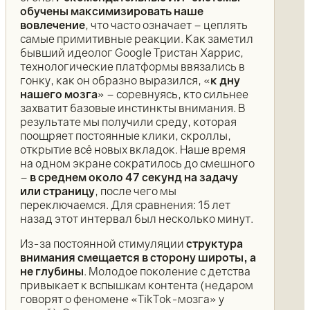
обучены максимизировать наше
вовлечение
, что часто означает – цеплять
самые примитивные реакции. Как заметил
бывший идеолог Google Тристан Харрис,
технологические платформы ввязались в
гонку, как он образно выразился, «
к дну
нашего мозга
» – соревнуясь, кто сильнее
захватит базовые инстинкты внимания. В
результате мы получили среду, которая
поощряет постоянные клики, скроллы,
открытие всё новых вкладок. Наше время
на одном экране сократилось до смешного
–
в среднем около 47 секунд на задачу
или страницу
, после чего мы
переключаемся. Для сравнения: 15 лет
назад этот интервал был несколько минут.
Из-за постоянной стимуляции
структура
внимания смещается в сторону широты, а
не глубины
. Молодое поколение с детства
привыкает к вспышкам контента (недаром
говорят о феномене «TikTok-мозга» у