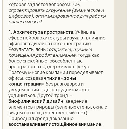
которая задаётся вопросом:
как
спроектировать окружение (физическое и
цифровое), оптимизированное для работы
нашего мозга
?
1. Архитектура пространств.
Учёные в
сфере нейроархитектуры изучают влияние
офисного дизайна на концентрацию.
Результаты ясны:
открытые, шумные
помещения дробят внимание
, тогда как
более спокойные, обособленные
пространства поддерживают фокус.
Поэтому многие компании переделывают
офисы, создавая
тихие «зоны
концентрации»
без разговоров и
уведомлений, где сотрудник может
уединиться. Другой тренд –
биофилический дизайн
: введение
элементов природы (зеленые стены, окна с
видом на парк, естественный свет).
Природная среда доказанно
восстанавливает истощённое внимание
,