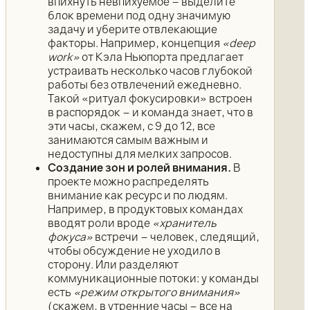
впихнуть невпихуемое – выделите
блок времени под одну значимую
задачу и уберите отвлекающие
факторы. Например, концепция
«deep
work»
от Кэла Ньюпорта предлагает
устраивать несколько часов глубокой
работы без отвлечений ежедневно.
Такой «ритуал фокусировки» встроен
в распорядок – и команда знает, что в
эти часы, скажем, с 9 до 12, все
занимаются самым важным и
недоступны для мелких запросов.
Создание зон и ролей внимания.
В
проекте можно распределять
внимание как ресурс и по людям.
Например, в продуктовых командах
вводят роли вроде
«хранитель
фокуса»
встречи – человек, следящий,
чтобы обсуждение не уходило в
сторону. Или разделяют
коммуникационные потоки: у команды
есть
«режим открытого внимания»
(скажем, в утренние часы – все на