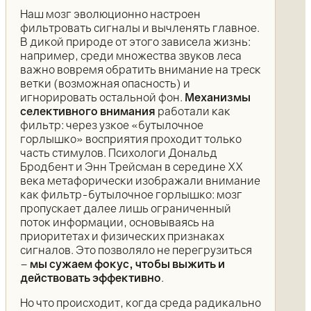
Наш мозг эволюционно настроен
фильтровать сигналы и вычленять главное.
В дикой природе от этого зависела жизнь:
например, среди множества звуков леса
важно вовремя обратить внимание на треск
ветки (возможная опасность) и
игнорировать остальной фон.
Механизмы
селективного внимания
работали как
фильтр: через узкое «бутылочное
горлышко» восприятия проходит только
часть стимулов. Психологи Дональд
Бродбент и Энн Трейсман в середине XX
века метафорически изображали внимание
как фильтр-бутылочное горлышко: мозг
пропускает далее лишь ограниченный
поток информации, основываясь на
приоритетах и физических признаках
сигналов. Это позволяло не перегрузиться
–
мы сужаем фокус, чтобы выжить и
действовать эффективно
.
Но что происходит, когда среда радикально