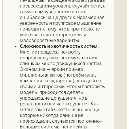
превосходили уровень случайности, а
самые самоуверенные из них
ошибались чаще других. Чрезмерная
уверенность и групповое мышление
приводят к тому, что в прогнозах не
учитываются альтернативы и
маловероятные варианты.
Сложность и хаотичность систем.
Многие процессы попросту
непредсказуемы, потому что в них
слишком много движущихся частей.
Экономика — яркий пример:
миллионы агентов (потребители,
компании, государства), каждый со
своими интересами. Чтобы построить
модель, приходится делать
упрощающие допущения, но в
реальности они часто рушатся. Как
метко заметил Скотт Саган, «вещи,
которые никогда раньше не
происходили, случаются постоянно».
Большие системы нелинейны: