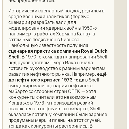
неопределённостей.
Исторически сценарный подход родился в
среде военных аналитиков (первые
сценарии разрабатывали для
моделирования ядерных войн в 1950-х,
например, в работах Хермана Кана), а
затем был подхвачен в бизнесе.
Наибольшую известность получила
сценарная практика компании Royal Dutch
Shell
. В 1970-е команда планирования Shell
под руководством Пьера Вака начала
готовить руководство к разным вариантам
развития нефтяного рынка. Например,
ещё
до нефтяного кризиса 1973 года
в Shell
смоделировали сценарий нефтяного
эмбарго со стороны стран ОПЕК — хотя
конкуренты считали это невозможным.
Когда же в 1973-м произошёл резкий
скачок цен на нефть из-за эмбарго, Shell
оказалась готова: у компании были заранее
продуманы меры и планы на этот случай,
тогда как конкуренты растерялись. В