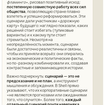
фламинго»
, рисовал позитивный исход:
постепенную совместную работу всех сил
общества
, позволяющую стране плавно
взлететь и успешно реформироваться. Эти
сценарии дали участникам «дорожную
карту» будущего: наглядно показали, каких
решений стоит избегать (тупиковые
варианты) и к какому пути стоит
стремиться. Несмотря на
неопределённость момента, сценарии
были достаточно реалистичны и связны,
чтобы их приняли всерьёз: они опирались
на экономические и политические факты,
но по-разному комбинировали их, создавая
контрастные и запоминающиеся истории.
Важно подчеркнуть:
сценарий — это не
предсказание и не план
, а инструмент
мышления и обсуждения. В Shell прямо
указывают, что их корпоративные сценарии
«не являются прогнозами или ожиданиями
того, что случится». Более того,
каждый
отдельный сценарий почти наверняка