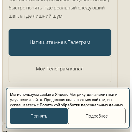
быстро понять, где реальный следующий
шаг, а где лишний шум.
Напишите мне в Телеграм
Мой Телеграм канал
Обычно хватает 2–3 сообщений, чтобы понять,
Мы используем cookie и Яндекс.Метрику для аналитики и
улучшения сайта. Продолжая пользоваться сайтом, вы
могу ли я здесь реально помочь и в каком
соглашаетесь с
Политикой обработки персональных данных
.
формате лучше двигаться дальше.
Принять
Подробнее