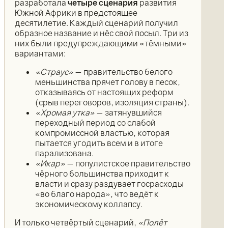
разработала
четыре сценария
развития
Южной Африки в предстоящее
десятилетие. Каждый сценарий получил
образное название и нёс свой посыл. Три из
них были предупреждающими «тёмными»
вариантами:
«Страус»
— правительство белого
меньшинства прячет голову в песок,
отказываясь от настоящих реформ
(срыв переговоров, изоляция страны).
«Хромая утка»
— затянувшийся
переходный период со слабой
компромиссной властью, которая
пытается угодить всем и в итоге
парализована.
«Икар»
— популистское правительство
чёрного большинства приходит к
власти и сразу раздувает госрасходы
«во благо народа», что ведёт к
экономическому коллапсу.
И только четвёртый сценарий,
«Полёт