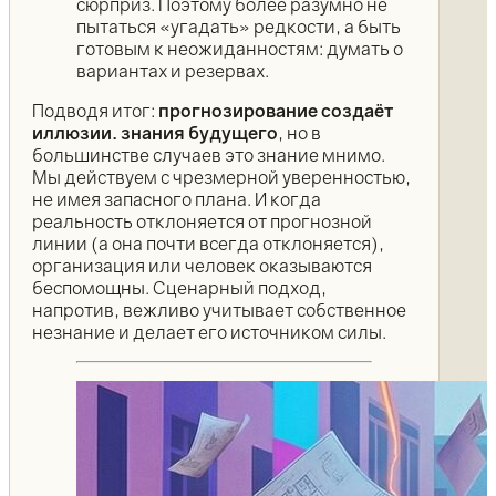
сюрприз. Поэтому более разумно не
пытаться «угадать» редкости, а быть
готовым к неожиданностям: думать о
вариантах и резервах.
Подводя итог:
прогнозирование создаёт
иллюзии. знания будущего
, но в
большинстве случаев это знание мнимо.
Мы действуем с чрезмерной уверенностью,
не имея запасного плана. И когда
реальность отклоняется от прогнозной
линии (а она почти всегда отклоняется),
организация или человек оказываются
беспомощны. Сценарный подход,
напротив, вежливо учитывает собственное
незнание и делает его источником силы.