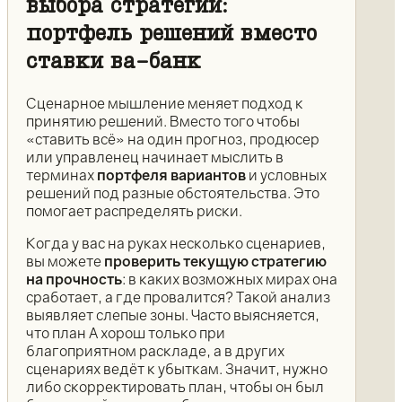
выбора стратегии:
портфель решений вместо
ставки ва-банк
Сценарное мышление меняет подход к
принятию решений. Вместо того чтобы
«ставить всё» на один прогноз, продюсер
или управленец начинает мыслить в
терминах
портфеля вариантов
и условных
решений под разные обстоятельства. Это
помогает распределять риски.
Когда у вас на руках несколько сценариев,
вы можете
проверить текущую стратегию
на прочность
: в каких возможных мирах она
сработает, а где провалится? Такой анализ
выявляет слепые зоны. Часто выясняется,
что план A хорош только при
благоприятном раскладе, а в других
сценариях ведёт к убыткам. Значит, нужно
либо скорректировать план, чтобы он был