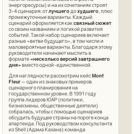
энергоресурсы) и на их сочетаниях строят
3-4 сценария: от
лучшего
до
худшего
, плюс
промежуточные варианты. Каждый
сценарий оформляется как
связный сюжет
со своим названием и логикой развития
событий. Такой набор сценариев включает
разные «ветви будущего», в том числе и
маловероятные варианты. Благодаря этому
руководители начинают мыслить в
формате
«несколько версий завтрашнего
дня»
вместо одной-единственной.
Для наглядности рассмотрим кейс
Mont
Fleur
— один из знаковых примеров
сценарного планирования на
государственном уровне. В 1991 году
группа лидеров ЮАР (политики,
бизнесмены, общественные деятели)
собралась, чтобы с помощью сценариев
обсудить будущее страны на пороге конца
апартеида. Под руководством консультанта
из Shell (Адама Кахана) команда