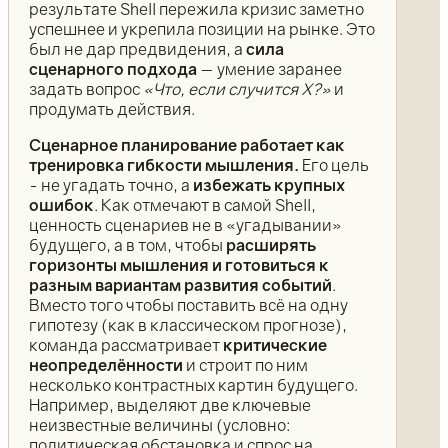
результате Shell пережила кризис заметно
успешнее и укрепила позиции на рынке. Это
был не дар предвидения, а
сила
сценарного подхода
— умение заранее
задать вопрос
«Что, если случится X?»
и
продумать действия.
Сценарное планирование работает как
тренировка гибкости мышления.
Его цель
- не угадать точно, а
избежать крупных
ошибок
. Как отмечают в самой Shell,
ценность сценариев не в «угадывании»
будущего, а в том, чтобы
расширять
горизонты мышления и готовиться к
разным вариантам развития событий
.
Вместо того чтобы поставить всё на одну
гипотезу (как в классическом прогнозе),
команда рассматривает
критические
неопределённости
и строит по ним
несколько контрастных картин будущего.
Например, выделяют две ключевые
неизвестные величины (условно:
политическая обстановка и спрос на