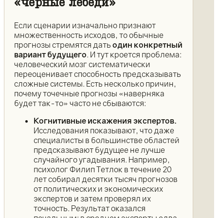
«чёрные лебеди»
Если сценарии изначально признают
множественность исходов, то обычные
прогнозы стремятся дать
один конкретный
вариант будущего
. И тут кроется проблема:
человеческий мозг систематически
переоценивает способность предсказывать
сложные системы. Есть несколько причин,
почему точечные прогнозы «наверняка
будет так-то» часто не сбываются:
Когнитивные искажения экспертов.
Исследования показывают, что даже
специалисты в большинстве областей
предсказывают будущее не лучше
случайного угадывания. Например,
психолог Филип Тетлок в течение 20
лет собирал десятки тысяч прогнозов
от политических и экономических
экспертов и затем проверял их
точность. Результат оказался
печальным: в среднем эксперты едва