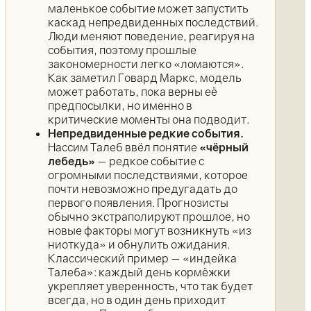
маленькое событие может запустить
каскад непредвиденных последствий.
Люди меняют поведение, реагируя на
события, поэтому прошлые
закономерности легко «ломаются».
Как заметил Говард Маркс, модель
может работать, пока верны её
предпосылки, но именно в
критические моменты она подводит.
Непредвиденные редкие события.
Нассим Талеб ввёл понятие
«чёрный
лебедь»
— редкое событие с
огромными последствиями, которое
почти невозможно предугадать до
первого появления. Прогнозисты
обычно экстраполируют прошлое, но
новые факторы могут возникнуть «из
ниоткуда» и обнулить ожидания.
Классический пример — «индейка
Талеба»: каждый день кормёжки
укрепляет уверенность, что так будет
всегда, но в один день приходит