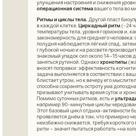
улучшения настроения и снижения уровн
операционная система
вашего тела во м
Ритмы и циклы тела.
Другой пласт биоуп
в каждой клетке.
Циркадный ритм
(~24 ч
температуры тела, уровня гормонов и, к
закономерность для среднего человека: с
полудня наблюдается лёгкий спад, затем 
глубокой ночью и на рассвете производи
знакомый упадок сил около 14–15 часов 
заняться рутиной. Однако
хронотипы
(жа
вносят поправки: эффективность когнит
задача выполняется в соответствии с в
блистает утром, но к вечеру его мыслител
способна сохранять остроту ума допоздна
призывают учитывать время суток и хрон
Помимо суточных ритмов, есть и
ультрад
например 90-минутные циклы чередовани
Этот базовый цикл отдыха-активности б
проявляется днём в том, что примерно ч
неизбежно снижается, требуя короткого
ритм – значит пытаться работать «на хол