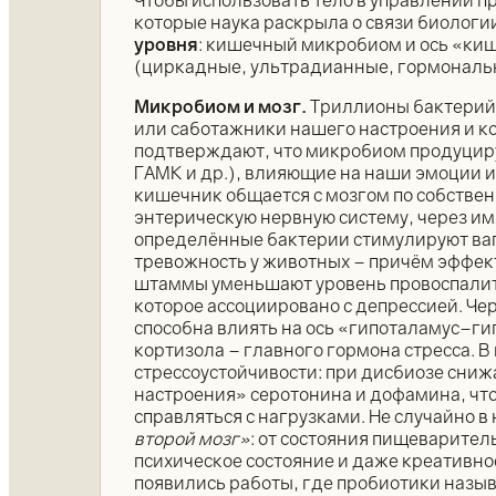
Чтобы использовать тело в управлении п
которые наука раскрыла о связи биологи
уровня
: кишечный микробиом и ось «ки
(циркадные, ультрадианные, гормональ
Микробиом и мозг.
Триллионы бактерий
или саботажники нашего настроения и 
подтверждают, что микробиом продуцир
ГАМК и др.), влияющие на наши эмоции 
кишечник общается с мозгом по собстве
энтерическую нервную систему, через и
определённые бактерии стимулируют ва
тревожность у животных – причём эффект
штаммы уменьшают уровень провоспалит
которое ассоциировано с депрессией. Ч
способна влиять на ось «гипоталамус–г
кортизола – главного гормона стресса. 
стрессоустойчивости: при дисбиозе сни
настроения» серотонина и дофамина, что
справляться с нагрузками. Не случайно 
второй мозг»
: от состояния пищеварител
психическое состояние и даже креативнос
появились работы, где пробиотики назы