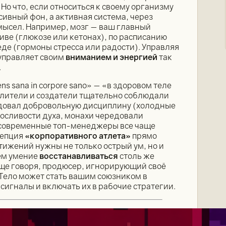
Но что, если относиться к своему организму
ссивный фон, а активная система, через
мысел. Например, мозг — ваш главный
иве (глюкозе или кетонах), по расписанию
де (гормоны стресса или радости). Управляя
управляет своим
вниманием и энергией
так
.
s sana in corpore sano» — «в здоровом теле
лители и создатели тщательно соблюдали
едовал добровольную дисциплину (холодные
осливости духа, монахи чередовали
 современные топ-менеджеры все чаще
цепция
«корпоративного атлета»
прямо
тижений нужны не только острый ум, но и
ём умение
восстанавливаться
столь же
още говоря, продюсер, игнорирующий своё
 Тело может стать вашим союзником в
сигналы и включать их в рабочие стратегии.