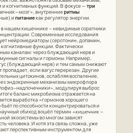
роектом, важно понять базовые механизмы,
и и когнитивных функций. В фокусе —
три
шечник—мозг», внутренние
ритмы
ные) и
питание
как регулятор энергии.
 в нашем кишечнике – невидимые соратники
концентрации. Современные исследования
ует нейромедиаторы (серотонин, допамин,
и когнитивные функции. Фактически
нным каналам: через блуждающий нерв и
ммунные сигналы и гормоны. Например,
гус (блуждающий нерв) и тем самым снижают
 пропадает, если вагус перерезан. Другие
ельных цитокинов, ослабляя воспаление,
ерез эндокринные механизмы микрофлора
ипофиз–надпочечники», модулируя выброс
В итоге баланс микробиома отражается на
жается выработка «гормонов хорошего
 бьёт по способности концентрироваться и
в научный обиход вошёл термин
«кишечник –
ьной экосистемы во многом зависят
ть человека. И хотя эта связь сложна, уже
вают перспективным инструментом для