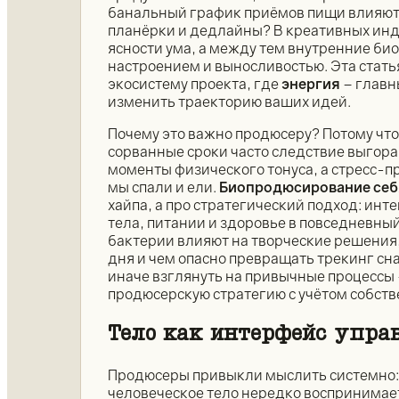
банальный график приёмов пищи влияют 
планёрки и дедлайны? В креативных инду
ясности ума, а между тем внутренние би
настроением и выносливостью. Эта стать
экосистему проекта, где
энергия
– главн
изменить траекторию ваших идей.
Почему это важно продюсеру? Потому что
сорванные сроки часто следствие выгора
моменты физического тонуса, а стресс-п
мы спали и ели.
Биопродюсирование себ
хайпа, а про стратегический подход: инт
тела, питании и здоровье в повседневны
бактерии влияют на творческие решения, 
дня и чем опасно превращать трекинг сна
иначе взглянуть на привычные процессы 
продюсерскую стратегию с учётом собств
Тело как интерфейс упра
Продюсеры привыкли мыслить системно: 
человеческое тело нередко воспринимает