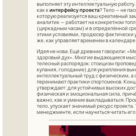
выполняет эту интеллектуальную работу. 
как к
интерфейсу проекта
? Тело — не па
которую реализуется ваш креативный за
аналитик — работает на конкретном топл
(циркадным часам) и в определённой сре
этими условиями, продюсер фактически 
же, как управляет временем в календаре
Идея не нова. Ещё древние говорили: «Men
здоровый дух». Многие выдающиеся мыс
телесный распорядок: стоицизм пропов
купания, голодание) для укрепления вын
интеллектуальный труд с физическим, а
перенимают практики спортсменов. Кон
утверждает: для устойчивых высоких дос
физическая и эмоциональная сила, прич
важно, как и умение выкладываться. Пр
тело, упускает значимый ресурс проекта.
менеджменте, если научиться читать его 