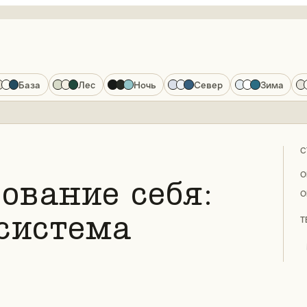
База
Лес
Ночь
Север
Зима
С
О
ование себя:
О
осистема
Т