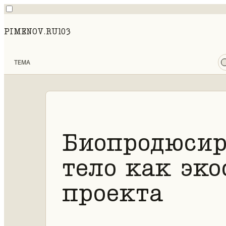
PIMENOV.RU
103
ТЕМА
Биопродюсир
тело как эк
проекта