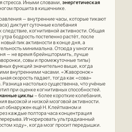
я стресса. Иными словами,
энергетическая
ногом прошита в кишечнике.
равления — внутренние часы, которые тикают
аса) диктует суточные колебания
ак следствие, когнитивной активности. Общая
 утра бодрость постепенно растёт, после
новый пик активности в конце дня, а
тельность минимальна. Отсюда у многих
дня — не время брейнштормить, лучше
воронки, совы и промежуточные типы)
ивных функций значительно выше, когда
ашими внутренними часами. «Жаворонок»
ьная скорость падает, тогда как «сова»
. Разница настолько существенна, что учёные
отип при оценке когнитивных способностей.
ианные циклы
– более короткие колебания,
я высокой и низкой мозговой активности.
ыл обнаружен ещё Н. Клейтманом и
ерез каждые полтора часа концентрация
 перерыва. Игнорировать ультрадианный
остом ходу», когда мозг просит передышки.