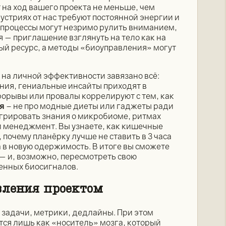
на ход вашего проекта не меньше, чем
стриях от нас требуют постоянной энергии и
опроцессы могут незримо рулить вниманием,
я — приглашение взглянуть на тело как на
ый ресурс, а методы «биоуправления» могут
 на личной эффективности завязано всё:
ния, гениальные инсайты приходят в
рорывы или провалы коррелируют с тем, как
я
– не про модные диеты или гаджеты ради
егрировать знания о микробиоме, ритмах
й менеджмент. Вы узнаете, как кишечные
почему планёрку лучше не ставить в 3 часа
 в новую одержимость. В итоге вы сможете
— и, возможно, пересмотреть свою
енных биосигналов.
вления проектом
задачи, метрики, дедлайны. При этом
ся лишь как «носитель» мозга, который