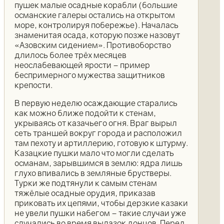
пушек малые осадные корабли (большие
османские галеры остались на открытом
море, контролируя побережье). Началась
знаменитая осада, которую позже назовут
«Азовским сидением». Противоборство
длилось более трёх месяцев
неослабевающей ярости – пример
беспримерного мужества защитников
крепости.
В первую неделю осаждающие старались
как можно ближе подойти к стенам,
укрываясь от казачьего огня. Враг вырыл
сеть траншей вокруг города и расположил
там пехоту и артиллерию, готовую к штурму.
Казацкие пушки мало что могли сделать
османам, зарывшимся в землю: ядра лишь
глухо впивались в земляные брустверы.
Турки же подтянули к самым стенам
тяжёлые осадные орудия, приказав
приковать их цепями, чтобы дерзкие казаки
не увели пушки набегом – такие случаи уже
случались во время вылазок донцов. Перед