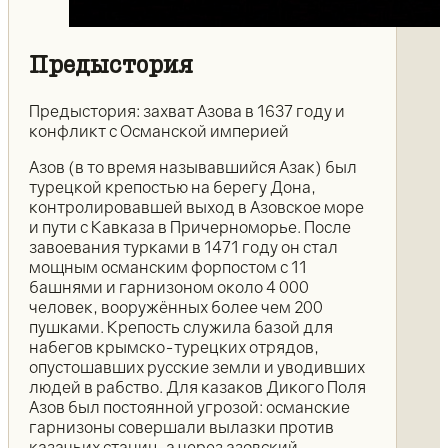
Предыстория
Предыстория: захват Азова в 1637 году и
конфликт с Османской империей
Азов (в то время называвшийся Азак) был
турецкой крепостью на берегу Дона,
контролировавшей выход в Азовское море
и пути с Кавказа в Причерноморье. После
завоевания турками в 1471 году он стал
мощным османским форпостом с 11
башнями и гарнизоном около 4 000
человек, вооружённых более чем 200
пушками. Крепость служила базой для
набегов крымско-турецких отрядов,
опустошавших русские земли и уводивших
людей в рабство. Для казаков Дикого Поля
Азов был постоянной угрозой: османские
гарнизоны совершали вылазки против
казачьих станиц, а через азовский