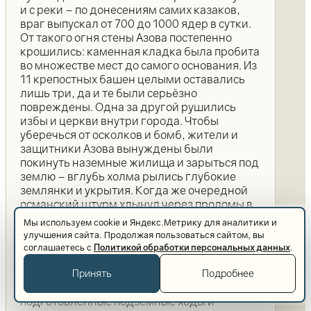
и с реки – по донесениям самих казаков,
враг выпускал от 700 до 1000 ядер в сутки.
От такого огня стены Азова постепенно
крошились: каменная кладка была пробита
во множестве мест до самого основания. Из
11 крепостных башен целыми оставались
лишь три, да и те были серьёзно
повреждены. Одна за другой рушились
избы и церкви внутри города. Чтобы
уберечься от осколков и бомб, жители и
защитники Азова вынуждены были
покинуть наземные жилища и зарыться под
землю – вглубь холма рылись глубокие
землянки и укрытия. Когда же очередной
османский штурм хлынул через проломы в
стенах, казаки, изнемогая под натиском
Мы используем cookie и Яндекс.Метрику для аналитики и
численно превосходящего врага, оставили
улучшения сайта. Продолжая пользоваться сайтом, вы
внешние укрепления (предместья Топрак-
соглашаетесь с
Политикой обработки персональных данных
.
кала и Таш-кала) и отошли к
средневековой цитадели – собственно
Принять
Подробнее
Азовской крепости. Донцов спасли заранее
подготовленные подземные ходы и