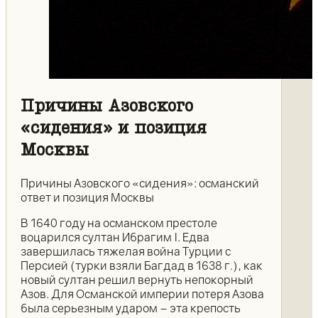
Причины Азовского
«сидения» и позиция
Москвы
Причины Азовского «сидения»: османский
ответ и позиция Москвы
В 1640 году на османском престоле
воцарился султан Ибрагим I. Едва
завершилась тяжелая война Турции с
Персией (турки взяли Багдад в 1638 г.), как
новый султан решил вернуть непокорный
Азов. Для Османской империи потеря Азова
была серьезным ударом – эта крепость