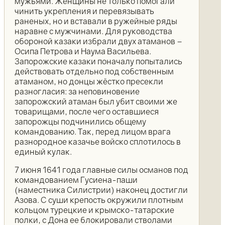
мужьями. Женщины не только помогали
чинить укрепления и перевязывать
раненых, но и вставали в ружейные ряды
наравне с мужчинами. Для руководства
обороной казаки избрали двух атаманов –
Осипа Петрова и Наума Васильева.
Запорожские казаки поначалу попытались
действовать отдельно под собственным
атаманом, но донцы жёстко пресекли
разногласия: за неповиновение
запорожский атаман был убит своими же
товарищами, после чего оставшиеся
запорожцы подчинились общему
командованию. Так, перед лицом врага
разнородное казачье войско сплотилось в
единый кулак.
7 июня 1641 года главные силы османов под
командованием Гусиена-паши
(наместника Силистрии) наконец достигли
Азова. С суши крепость окружили плотным
кольцом турецкие и крымско-татарские
полки, с Дона ее блокировали стволами