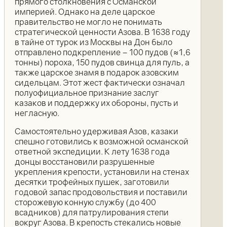
прямого столкновения с Османской
империей. Однако на деле царское
правительство не могло не понимать
стратегической ценности Азова. В 1638 году
в тайне от турок из Москвы на Дон было
отправлено подкрепление – 100 пудов (≈1,6
тонны) пороха, 150 пудов свинца для пуль, а
также царское знамя в подарок азовским
сидельцам. Этот жест фактически означал
полуофициальное признание заслуг
казаков и поддержку их обороны, пусть и
негласную.
Самостоятельно удерживая Азов, казаки
спешно готовились к возможной османской
ответной экспедиции. К лету 1638 года
донцы восстановили разрушенные
укрепления крепости, установили на стенах
десятки трофейных пушек, заготовили
годовой запас продовольствия и поставили
сторожевую конную службу (до 400
всадников) для патрулирования степи
вокруг Азова. В крепость стекались новые