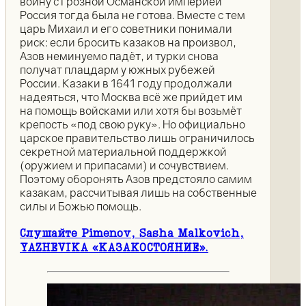
войну с грозной Османской империей
Россия тогда была не готова. Вместе с тем
царь Михаил и его советники понимали
риск: если бросить казаков на произвол,
Азов неминуемо падёт, и турки снова
получат плацдарм у южных рубежей
России. Казаки в 1641 году продолжали
надеяться, что Москва всё же прийдет им
на помощь войсками или хотя бы возьмёт
крепость «под свою руку». Но официально
царское правительство лишь ограничилось
секретной материальной поддержкой
(оружием и припасами) и сочувствием.
Поэтому оборонять Азов предстояло самим
казакам, рассчитывая лишь на собственные
силы и Божью помощь.
Слушайте Pimenov, Sasha Malkovich,
YAZHEVIKA «КАЗАКОСТОЯНИЕ».