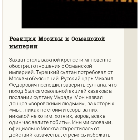
Реакция Москвы и Османской
империи
Захват столь важной крепости мгновенно
обострил отношения с Османской
империей. Турецкий султан потребовал от
Москвы объяснений. Русский царь Михаил
Фёдорович поспешил заверить султана, что
поход был самовольной акцией казаков: в
послании султану Мураду IV он назвал
донцов «воровскими людьми», за которых
«мы… никак не стоим и ссоры за них
никакой не хотим, хотя их, воров, всех в
один час велите побить». Иными словами,
официально Москва открестилась от
действий казачества, стремясь избежать