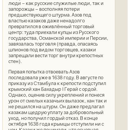
люди – как русские служилые люди, так и
запорожцы – восполняя потери
предшествующего штурма. Азов под
властью казаков даже ненадолго
превратился в оживлённый торговый
центр: туда приехали купцы из Русского
государства, Османской империи и Персии,
завязалась торговля (правда, опасаясь
шпионов под видом торговцев, казаки
запрещали вести торг внутри крепостных
стен).
Первая попытка отвоевать Азов
последовала уже в 1638 году. В августе по
приказу из Стамбула к крепости подступил
крымский хан Бахадыр I Герай с ордой.
Однако, оценив силу укреплений и понеся
урон от смелых казачьих вылазок, хан так и
не решился на штурм. Он даже предлагал
казакам щедрую уплату за добровольный
уход, но получил гордый отказ. В конце
октября 1638 года крымцы отступили ни с
чем. Казаки же понимали, что основная