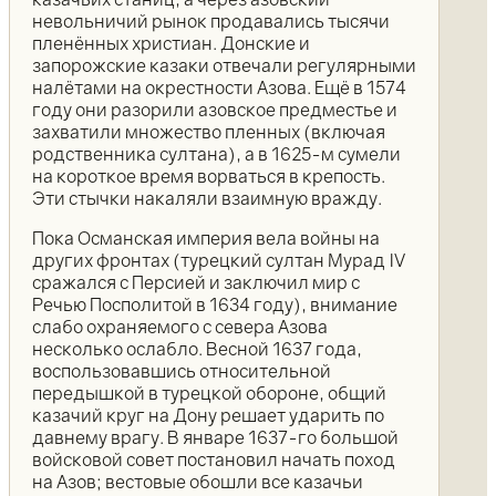
невольничий рынок продавались тысячи
пленённых христиан. Донские и
запорожские казаки отвечали регулярными
налётами на окрестности Азова. Ещё в 1574
году они разорили азовское предместье и
захватили множество пленных (включая
родственника султана), а в 1625-м сумели
на короткое время ворваться в крепость.
Эти стычки накаляли взаимную вражду.
Пока Османская империя вела войны на
других фронтах (турецкий султан Мурад IV
сражался с Персией и заключил мир с
Речью Посполитой в 1634 году), внимание
слабо охраняемого с севера Азова
несколько ослабло. Весной 1637 года,
воспользовавшись относительной
передышкой в турецкой обороне, общий
казачий круг на Дону решает ударить по
давнему врагу. В январе 1637-го большой
войсковой совет постановил начать поход
на Азов; вестовые обошли все казачьи