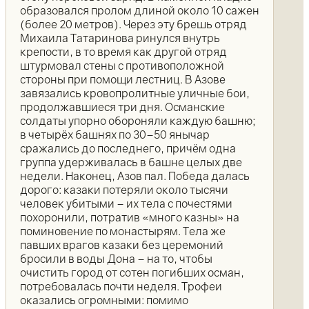
образовался пролом длиной около 10 сажен
(более 20 метров). Через эту брешь отряд
Михаила Татаринова ринулся внутрь
крепости, в то время как другой отряд
штурмовал стены с противоположной
стороны при помощи лестниц. В Азове
завязались кровопролитные уличные бои,
продолжавшиеся три дня. Османские
солдаты упорно обороняли каждую башню;
в четырёх башнях по 30–50 янычар
сражались до последнего, причём одна
группа удерживалась в башне целых две
недели. Наконец, Азов пал. Победа далась
дорого: казаки потеряли около тысячи
человек убитыми – их тела с почестями
похоронили, потратив «много казны» на
поминовение по монастырям. Тела же
павших врагов казаки без церемоний
бросили в воды Дона – на то, чтобы
очистить город от сотен погибших осман,
потребовалась почти неделя. Трофеи
оказались огромными: помимо