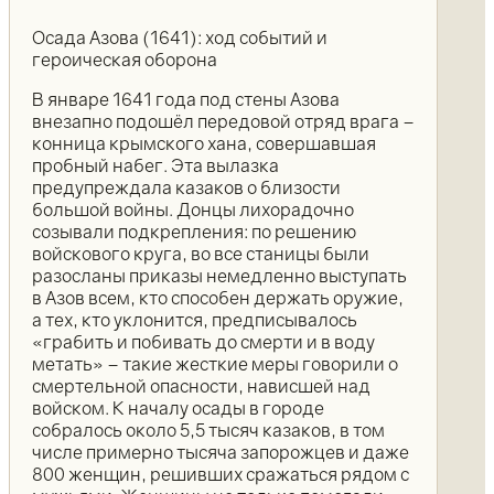
Осада Азова (1641): ход событий и
героическая оборона
В январе 1641 года под стены Азова
внезапно подошёл передовой отряд врага –
конница крымского хана, совершавшая
пробный набег. Эта вылазка
предупреждала казаков о близости
большой войны. Донцы лихорадочно
созывали подкрепления: по решению
войскового круга, во все станицы были
разосланы приказы немедленно выступать
в Азов всем, кто способен держать оружие,
а тех, кто уклонится, предписывалось
«грабить и побивать до смерти и в воду
метать» – такие жесткие меры говорили о
смертельной опасности, нависшей над
войском. К началу осады в городе
собралось около 5,5 тысяч казаков, в том
числе примерно тысяча запорожцев и даже
800 женщин, решивших сражаться рядом с