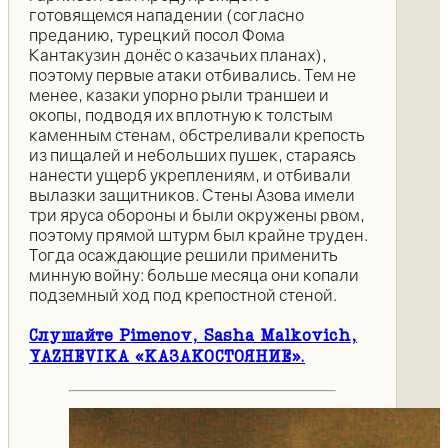
готовящемся нападении (согласно
преданию, турецкий посол Фома
Кантакузин донёс о казачьих планах),
поэтому первые атаки отбивались. Тем не
менее, казаки упорно рыли траншеи и
окопы, подводя их вплотную к толстым
каменным стенам, обстреливали крепость
из пищалей и небольших пушек, стараясь
нанести ущерб укреплениям, и отбивали
вылазки защитников. Стены Азова имели
три яруса обороны и были окружены рвом,
поэтому прямой штурм был крайне труден.
Тогда осаждающие решили применить
минную войну: больше месяца они копали
подземный ход под крепостной стеной.
Слушайте Pimenov, Sasha Malkovich,
YAZHEVIKA «КАЗАКОСТОЯНИЕ».