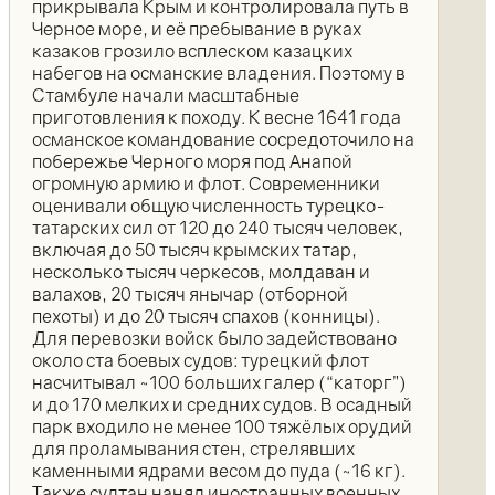
прикрывала Крым и контролировала путь в
Черное море, и её пребывание в руках
казаков грозило всплеском казацких
набегов на османские владения. Поэтому в
Стамбуле начали масштабные
приготовления к походу. К весне 1641 года
османское командование сосредоточило на
побережье Черного моря под Анапой
огромную армию и флот. Современники
оценивали общую численность турецко-
татарских сил от 120 до 240 тысяч человек,
включая до 50 тысяч крымских татар,
несколько тысяч черкесов, молдаван и
валахов, 20 тысяч янычар (отборной
пехоты) и до 20 тысяч спахов (конницы).
Для перевозки войск было задействовано
около ста боевых судов: турецкий флот
насчитывал ~100 больших галер (“каторг”)
и до 170 мелких и средних судов. В осадный
парк входило не менее 100 тяжёлых орудий
для проламывания стен, стрелявших
каменными ядрами весом до пуда (~16 кг).
Также султан нанял иностранных военных