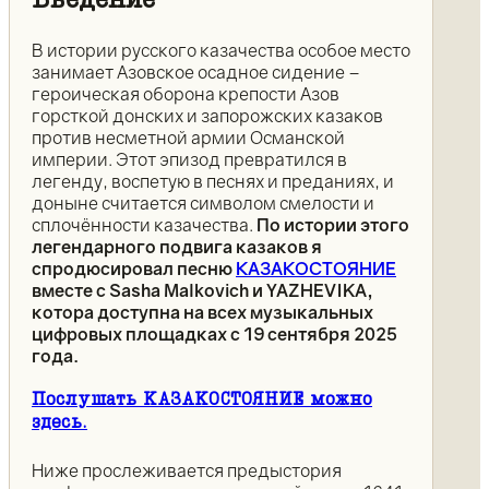
Введение
В истории русского казачества особое место
занимает Азовское осадное сидение –
героическая оборона крепости Азов
горсткой донских и запорожских казаков
против несметной армии Османской
империи. Этот эпизод превратился в
легенду, воспетую в песнях и преданиях, и
доныне считается символом смелости и
сплочённости казачества.
По истории этого
легендарного подвига казаков я
спродюсировал песню
КАЗАКОСТОЯНИЕ
вместе с Sasha Malkovich и YAZHEVIKA,
котора доступна на всех музыкальных
цифровых площадках с 19 сентября 2025
года.
Послушать КАЗАКОСТОЯНИЕ можно
здесь.
Ниже прослеживается предыстория