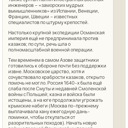
инженеров – «заморских мудрых
вымышленников» из Испании, Венеции,
Франции, Швеции – известных
специалистов по штурму крепостей.
Настолько крупной экспедиции Османская
империя ещё не предпринимала против
казаков; по сути, речь шла о
полномасштабной военной операции.
Тем временем в самом Азове защитники
готовились к обороне почти без поддержки
извне. Московское царство, хотя и
сочувствовало храбрости казаков, открыто
помочь не могло. Россия 1640-х была ещё
слаба после Смуты и недавней Смоленской
войны с Польшей; казна и войска были
истощены, а на юге продолжали угрожать
крымские набеги (Москва по-прежнему
выплачивала хану ежегодную дань-
поминки, чтобы откупаться от
разорительных походов). Начать новую