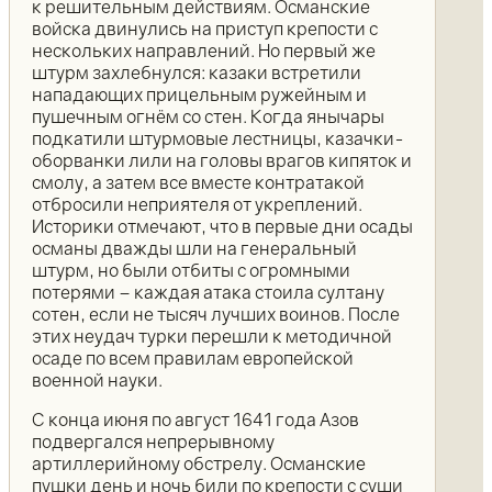
к решительным действиям. Османские
войска двинулись на приступ крепости с
нескольких направлений. Но первый же
штурм захлебнулся: казаки встретили
нападающих прицельным ружейным и
пушечным огнём со стен. Когда янычары
подкатили штурмовые лестницы, казачки-
оборванки лили на головы врагов кипяток и
смолу, а затем все вместе контратакой
отбросили неприятеля от укреплений.
Историки отмечают, что в первые дни осады
османы дважды шли на генеральный
штурм, но были отбиты с огромными
потерями – каждая атака стоила султану
сотен, если не тысяч лучших воинов. После
этих неудач турки перешли к методичной
осаде по всем правилам европейской
военной науки.
С конца июня по август 1641 года Азов
подвергался непрерывному
артиллерийному обстрелу. Османские
пушки день и ночь били по крепости с суши