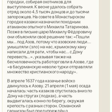
городки, собирая охотников для
выступления. К весне удалось собрать
отряд около 4,5 тысяч донцов и до тысячи
запорожцев. На совете в Монастырском
городке казаки назначили походным
атаманом опытного Михаила Татаринова.
Позже в письме царю Михаилу Фёдоровичу
они объясняли своё решение так: «Пошли
мы… под Азов, потому что азовские люди…
умышляли (зло) на нас, крымскому хану
написали для рати, чтобы нас… с Дону
перевесть...», указывая также на
бесчеловечность работорговли в Азове, где
«в басурманскую неволю турки отправляли
множество христианского народу».
В апреле 1637 года казачье войско
двинулось к Азову. 21 апреля (1 мая) осада
началась: часть казаков спустилась вниз по
Дону на стругах (лодках), а часть
выдвигалась конно по берегу, окружая
крепость с разных сторон. Османский
гарнизон был предупреждён о